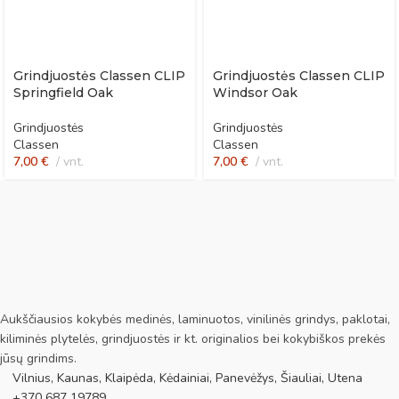
Grindjuostės Classen CLIP
Grindjuostės Classen CLIP
Springfield Oak
Windsor Oak
Grindjuostės
Grindjuostės
Classen
Classen
7,00
€
vnt.
7,00
€
vnt.
Aukščiausios kokybės medinės, laminuotos, vinilinės grindys, paklotai,
kiliminės plytelės, grindjuostės ir kt. originalios bei kokybiškos prekės
jūsų grindims.
Vilnius, Kaunas, Klaipėda, Kėdainiai, Panevėžys, Šiauliai, Utena
+370 687 19789