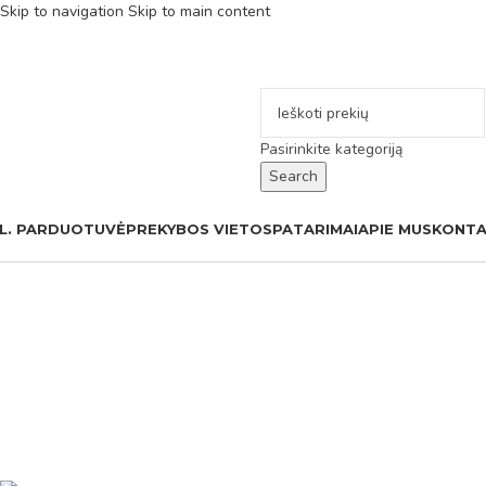
Skip to navigation
Skip to main content
Pasirinkite kategoriją
Search
L. PARDUOTUVĖ
PREKYBOS VIETOS
PATARIMAI
APIE MUS
KONTA