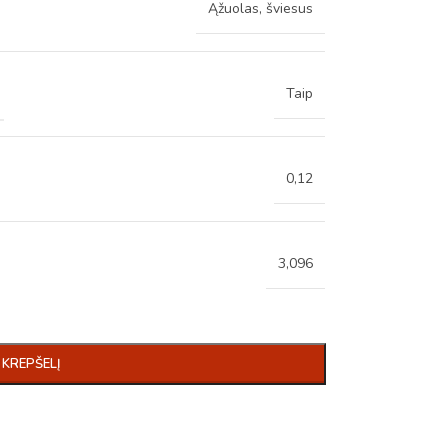
Ąžuolas, šviesus
Taip
0,12
3,096
Į KREPŠELĮ