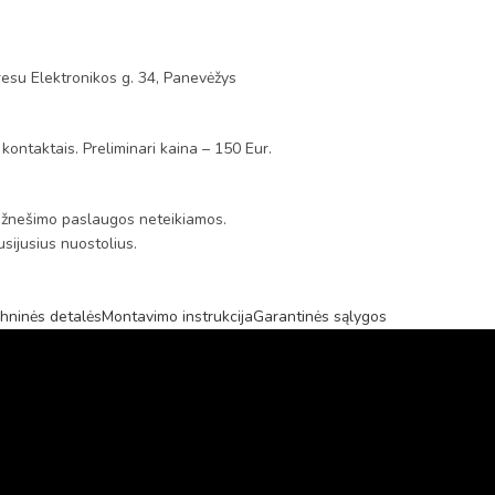
esu Elektronikos g. 34, Panevėžys
 kontaktais. Preliminari kaina – 150 Eur.
s. Užnešimo paslaugos neteikiamos.
sijusius nuostolius.
hninės detalės
Montavimo instrukcija
Garantinės sąlygos