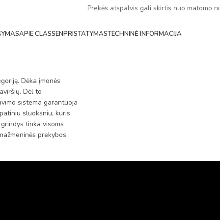
Prekės atspalvis gali skirtis nuo matomo n
ŠYMAS
APIE CLASSEN
PRISTATYMAS
TECHNINĖ INFORMACIJA
oriją. Dėka įmonės
viršių. Dėl to
avimo sistema garantuoja
atiniu sluoksniu, kuris
 grindys tinka visoms
r mažmeninės prekybos