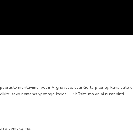
aprasto montavimo, bet ir V-griovelio, esančio tarp lentų, kuris suteiki
teikite savo namams ypatinga žavesį – ir būsite maloniai nustebinti!
tinio apmokėjimo.