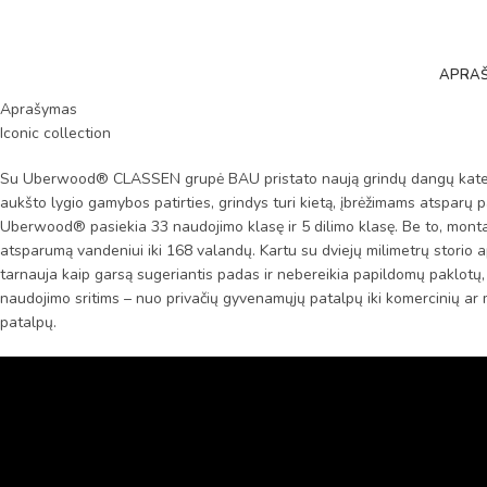
APRA
Aprašymas
Iconic collection
Su Uberwood® CLASSEN grupė BAU pristato naują grindų dangų kateg
aukšto lygio gamybos patirties, grindys turi kietą, įbrėžimams atsparų pa
Uberwood® pasiekia 33 naudojimo klasę ir 5 dilimo klasę. Be to, mont
atsparumą vandeniui iki 168 valandų. Kartu su dviejų milimetrų storio ap
tarnauja kaip garsą sugeriantis padas ir nebereikia papildomų paklotų,
naudojimo sritims – nuo privačių gyvenamųjų patalpų iki komercinių a
patalpų.