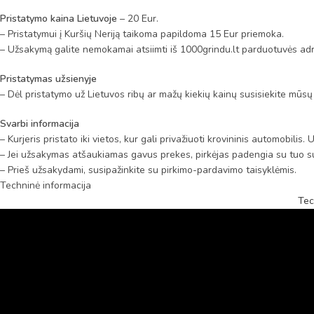
Pristatymo kaina Lietuvoje
– 20 Eur.
– Pristatymui į Kuršių Neriją taikoma papildoma 15 Eur priemoka.
– Užsakymą galite nemokamai atsiimti iš 1000grindu.lt parduotuvės adr
Pristatymas užsienyje
– Dėl pristatymo už Lietuvos ribų ar mažų kiekių kainų susisiekite mūsų
Svarbi informacija
– Kurjeris pristato iki vietos, kur gali privažiuoti krovininis automobili
– Jei užsakymas atšaukiamas gavus prekes, pirkėjas padengia su tuo su
– Prieš užsakydami, susipažinkite su pirkimo-pardavimo taisyklėmis.
Techninė informacija
Tec