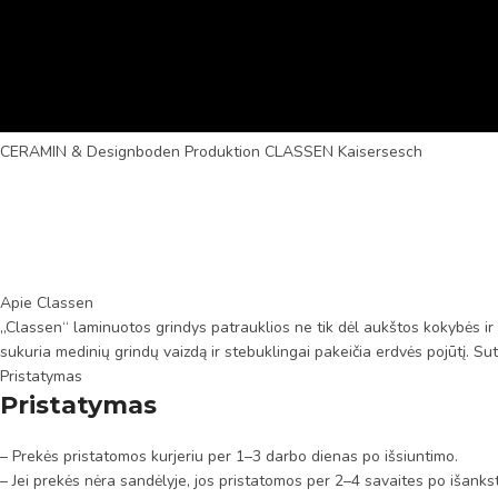
CERAMIN & Designboden Produktion CLASSEN Kaisersesch
Apie Classen
„Classen“ laminuotos grindys patrauklios ne tik dėl aukštos kokybės ir p
sukuria medinių grindų vaizdą ir stebuklingai pakeičia erdvės pojūtį. Su
Pristatymas
Pristatymas
– Prekės pristatomos kurjeriu per 1–3 darbo dienas po išsiuntimo.
– Jei prekės nėra sandėlyje, jos pristatomos per 2–4 savaites po išanks