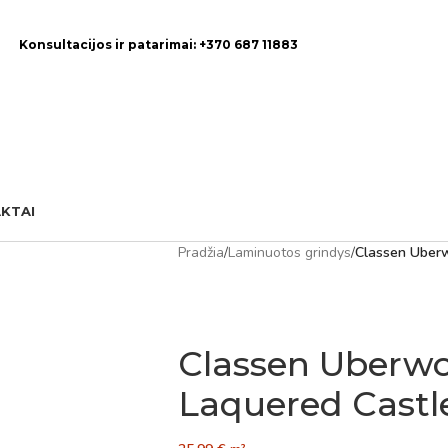
Konsultacijos ir patarimai: +370 687 11883
KTAI
Pradžia
/
Laminuotos grindys
/
Classen Uberw
Classen Uberwo
Laquered Castl