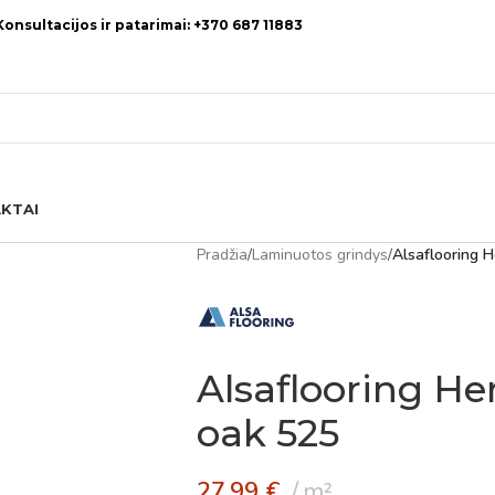
Konsultacijos ir patarimai: +370 687 11883
KTAI
Pradžia
/
Laminuotos grindys
/
Alsaflooring 
Alsaflooring He
oak 525
27,99
€
m²