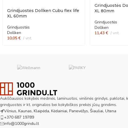
Grindjuostės Dol
Grindjuostės Dollken Cubu flex life
XL 80mm
XL 60mm
Grindjuostės
Grindjuostės
Dollken
Dollken
11,43
€
vnt.
10,05
€
vnt.
Aukščiausios kokybės medinės, laminuotos, vinilinės grindys, paklotai, ki
grindjuostės ir kt. originalios bei kokybiškos prekės jūsų grindims.
Vilnius, Kaunas, Klaipėda, Kėdainiai, Panevėžys, Šiauliai, Utena
+370 687 19789
info@1000grindu.lt