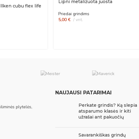
Lipni metalizuota juosta
lken cubu flex life
Priedai grindims
5,00
€
vnt.
NAUJAUSI PATARIMAI
Perkate grindis? Ką slepia
liminės plytelės,
atsparumo klasės ir kiti
užrašai ant pakuočių
Savarankiškas grindų