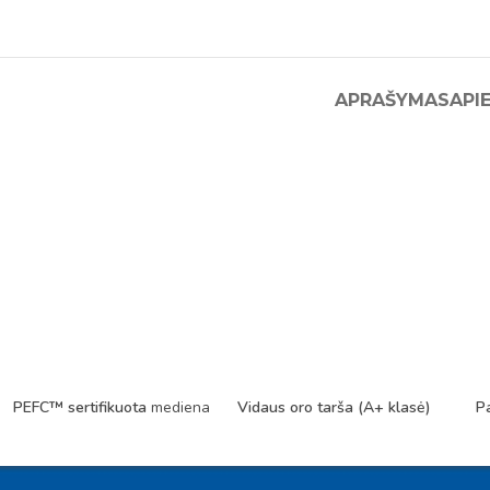
APRAŠYMAS
API
PEFC™ sertifikuota
mediena
Vidaus oro tarša (A+ klasė)
P