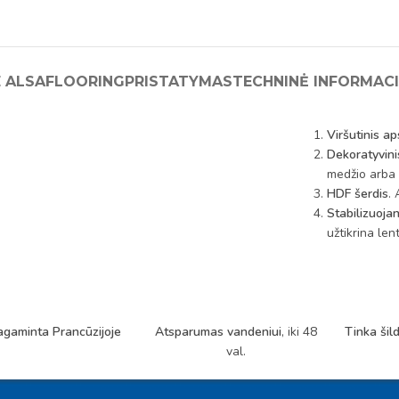
E ALSAFLOORING
PRISTATYMAS
TECHNINĖ INFORMACI
Viršutinis ap
Dekoratyvini
medžio arba 
HDF šerdis
.
Stabilizuojan
užtikrina len
agaminta Prancūzijoje
Atsparumas vandeniui
, iki 48
Tinka ši
val.