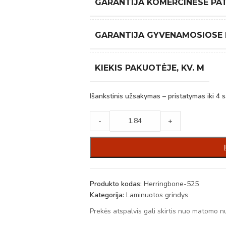
GARANTIJA KOMERCINĖSE PA
GARANTIJA GYVENAMOSIOSE
KIEKIS PAKUOTĖJE, KV. M
Išankstinis užsakymas – pristatymas iki 4 s
-
+
Produkto kodas:
Herringbone-525
Kategorija:
Laminuotos grindys
Prekės atspalvis gali skirtis nuo matomo n