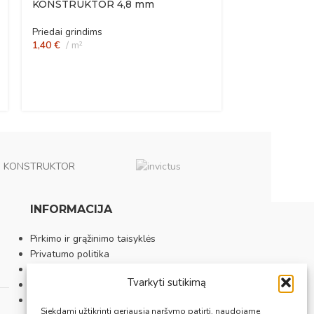
KONSTRUKTOR 4,8 mm
Priedai grindims
1,40
€
m²
KONSTRUKTOR
INFORMACIJA
Pirkimo ir grąžinimo taisyklės
Privatumo politika
Sutarties atsisakymas
Tvarkyti sutikimą
Prekybos vietos
Apie mus
Siekdami užtikrinti geriausią naršymo patirtį, naudojame