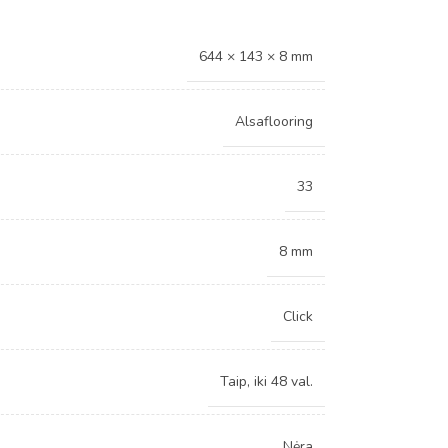
644 × 143 × 8 mm
Alsaflooring
33
8 mm
Click
Taip, iki 48 val.
Nėra