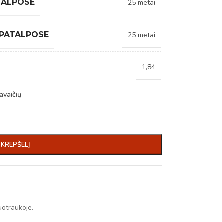
TALPOSE
25 metai
 PATALPOSE
25 metai
1,84
avaičių
Į KREPŠELĮ
uotraukoje.