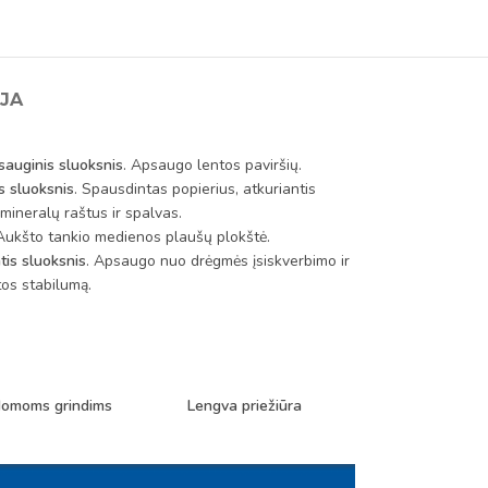
JA
sauginis sluoksnis
. Apsaugo lentos paviršių.
s sluoksnis
. Spausdintas popierius, atkuriantis
mineralų raštus ir spalvas.
 Aukšto tankio medienos plaušų plokštė.
tis sluoksnis
. Apsaugo nuo drėgmės įsiskverbimo ir
tos stabilumą.
ldomoms grindims
Lengva priežiūra