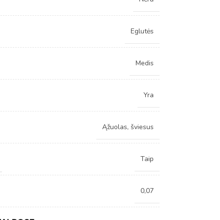
Eglutės
Medis
Yra
Ąžuolas, šviesus
Taip
0,07