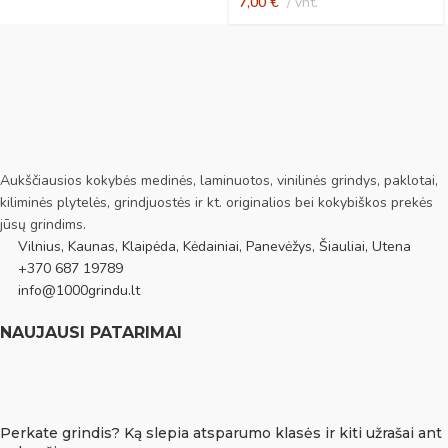
7,00
€
vnt.
Aukščiausios kokybės medinės, laminuotos, vinilinės grindys, paklotai,
kiliminės plytelės, grindjuostės ir kt. originalios bei kokybiškos prekės
jūsų grindims.
Vilnius, Kaunas, Klaipėda, Kėdainiai, Panevėžys, Šiauliai, Utena
+370 687 19789
info@1000grindu.lt
NAUJAUSI PATARIMAI
Perkate grindis? Ką slepia atsparumo klasės ir kiti užrašai ant