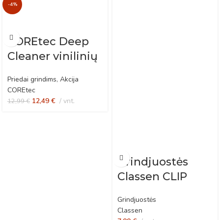
-4%
COREtec Deep
Cleaner vinilinių
grindų ploviklis
Priedai grindims
,
Akcija
po remonto
COREtec
12,49
€
vnt.
12,99
€
Grindjuostės
Classen CLIP
Black Oak
Grindjuostės
Classen