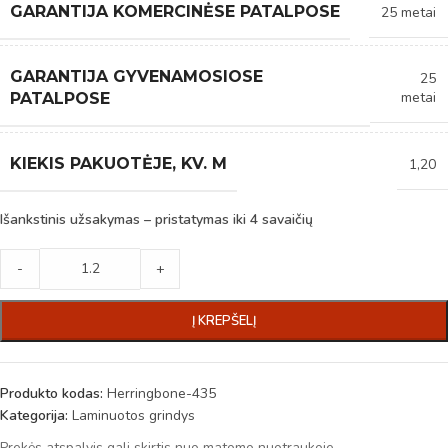
GARANTIJA KOMERCINĖSE PATALPOSE
25 metai
GARANTIJA GYVENAMOSIOSE
25
metai
PATALPOSE
KIEKIS PAKUOTĖJE, KV. M
1,20
Išankstinis užsakymas – pristatymas iki 4 savaičių
-
+
Į KREPŠELĮ
Produkto kodas:
Herringbone-435
Kategorija:
Laminuotos grindys
Prekės atspalvis gali skirtis nuo matomo nuotraukoje.