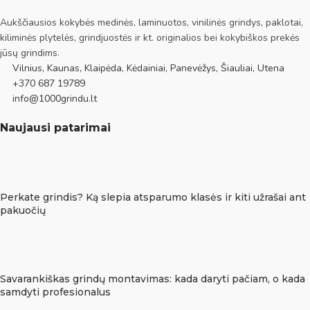
Aukščiausios kokybės medinės, laminuotos, vinilinės grindys, paklotai,
kiliminės plytelės, grindjuostės ir kt. originalios bei kokybiškos prekės
jūsų grindims.
Vilnius, Kaunas, Klaipėda, Kėdainiai, Panevėžys, Šiauliai, Utena
+370 687 19789
info@1000grindu.lt
Naujausi patarimai
Perkate grindis? Ką slepia atsparumo klasės ir kiti užrašai ant
pakuočių
Savarankiškas grindų montavimas: kada daryti pačiam, o kada
samdyti profesionalus