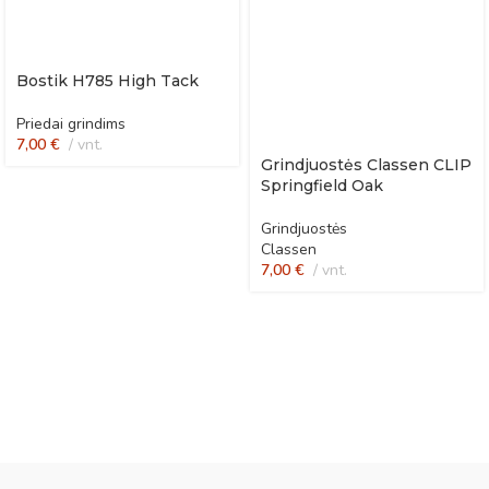
Bostik H785 High Tack
Priedai grindims
7,00
€
vnt.
Grindjuostės Classen CLIP
Springfield Oak
Grindjuostės
Classen
7,00
€
vnt.