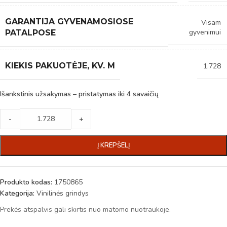
GARANTIJA GYVENAMOSIOSE
Visam
gyvenimui
PATALPOSE
KIEKIS PAKUOTĖJE, KV. M
1,728
Išankstinis užsakymas – pristatymas iki 4 savaičių
-
+
Į KREPŠELĮ
Produkto kodas:
1750865
Kategorija:
Vinilinės grindys
Prekės atspalvis gali skirtis nuo matomo nuotraukoje.