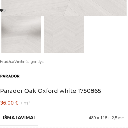
Pradžia
/
Vinilinės grindys
Parador Oak Oxford white 1750865
36,00
€
m²
IŠMATAVIMAI
480 × 118 × 2,5 mm