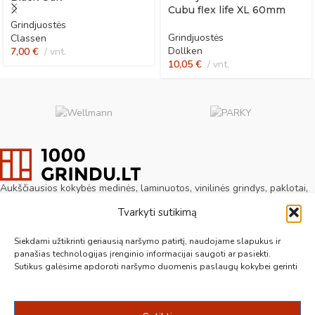
Cubu flex life XL 60mm
Grindjuostės
Grindjuostės
Classen
Dollken
7,00
€
vnt.
10,05
€
vnt.
Aukščiausios kokybės medinės, laminuotos, vinilinės grindys, paklotai,
kiliminės plytelės, grindjuostės ir kt. originalios bei kokybiškos prekės
Tvarkyti sutikimą
jūsų grindims.
Vilnius, Kaunas, Klaipėda, Kėdainiai, Panevėžys, Šiauliai, Utena
Siekdami užtikrinti geriausią naršymo patirtį, naudojame slapukus ir
panašias technologijas įrenginio informacijai saugoti ar pasiekti.
+370 687 19789
Sutikus galėsime apdoroti naršymo duomenis paslaugų kokybei gerinti
info@1000grindu.lt