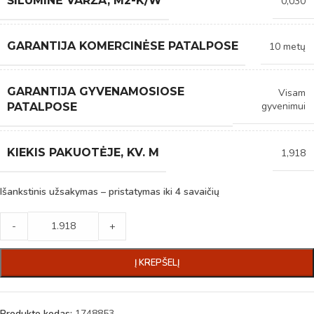
ŠILUMINĖ VARŽA, M2-K/W
0,030
GARANTIJA KOMERCINĖSE PATALPOSE
10 metų
GARANTIJA GYVENAMOSIOSE
Visam
gyvenimui
PATALPOSE
KIEKIS PAKUOTĖJE, KV. M
1,918
Išankstinis užsakymas – pristatymas iki 4 savaičių
-
+
Į KREPŠELĮ
Produkto kodas:
1748853