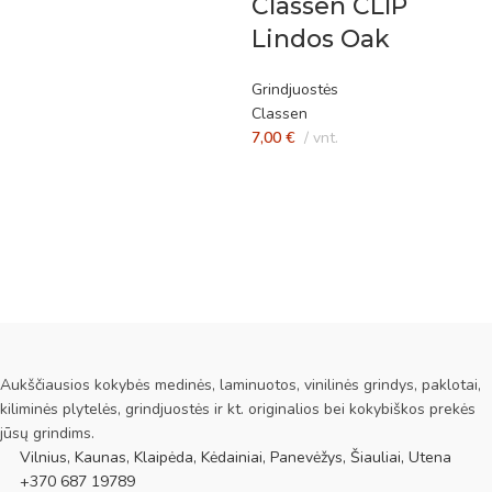
Classen CLIP
Lindos Oak
Grindjuostės
Classen
7,00
€
vnt.
Aukščiausios kokybės medinės, laminuotos, vinilinės grindys, paklotai,
kiliminės plytelės, grindjuostės ir kt. originalios bei kokybiškos prekės
jūsų grindims.
Vilnius, Kaunas, Klaipėda, Kėdainiai, Panevėžys, Šiauliai, Utena
+370 687 19789