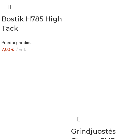
Bostik H785 High
Tack
Priedai grindims
7,00
€
vnt.
Grindjuostės