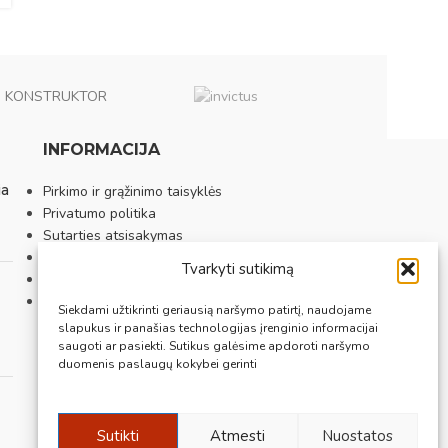
KONSTRUKTOR
INFORMACIJA
ia
Pirkimo ir grąžinimo taisyklės
Privatumo politika
Sutarties atsisakymas
Prekybos vietos
Tvarkyti sutikimą
Apie mus
Kontaktai
Siekdami užtikrinti geriausią naršymo patirtį, naudojame
slapukus ir panašias technologijas įrenginio informacijai
saugoti ar pasiekti. Sutikus galėsime apdoroti naršymo
duomenis paslaugų kokybei gerinti
Sutikti
Atmesti
Nuostatos