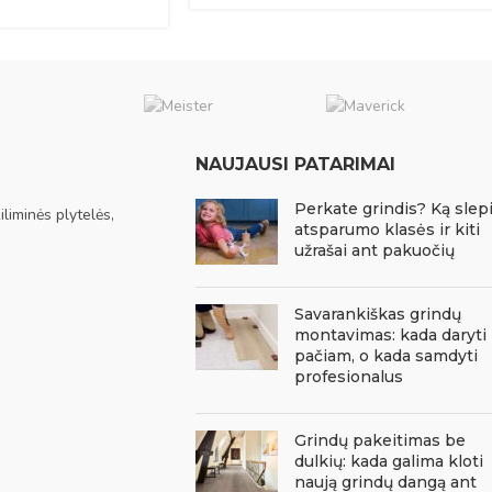
NAUJAUSI PATARIMAI
Perkate grindis? Ką slep
liminės plytelės,
atsparumo klasės ir kiti
užrašai ant pakuočių
Savarankiškas grindų
montavimas: kada daryti
pačiam, o kada samdyti
profesionalus
Grindų pakeitimas be
dulkių: kada galima kloti
naują grindų dangą ant