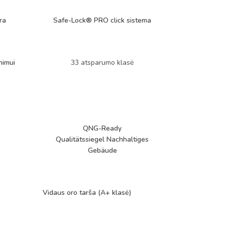
ra
Safe-Lock® PRO click
sistema
nimui
33 atsparumo klasė
QNG-Ready
Qualitätssiegel Nachhaltiges
Gebäude
Vidaus oro tarša (A+ klasė)