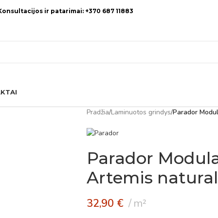
Konsultacijos ir patarimai: +370 687 11883
KTAI
Pradžia
/
Laminuotos grindys
/
Parador Modul
Parador Modula
Artemis natural
32,90
€
m²