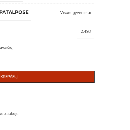
 PATALPOSE
Visam gyvenimui
2,493
avaičių
Į KREPŠELĮ
uotraukoje.