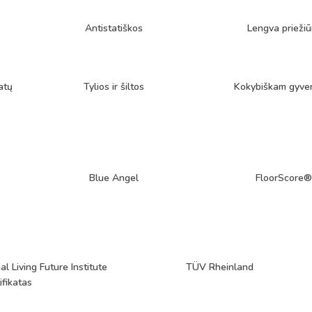
Antistatiškos
Lengva priežiū
atų
Tylios ir šiltos
Kokybiškam gyve
Blue Angel
FloorScore®
al Living Future Institute
TÜV Rheinland
ifikatas