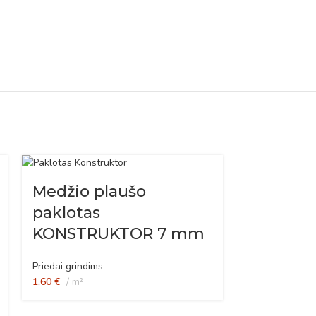
Medžio plaušo
paklotas
KONSTRUKTOR 7 mm
Priedai grindims
1,60
€
m²