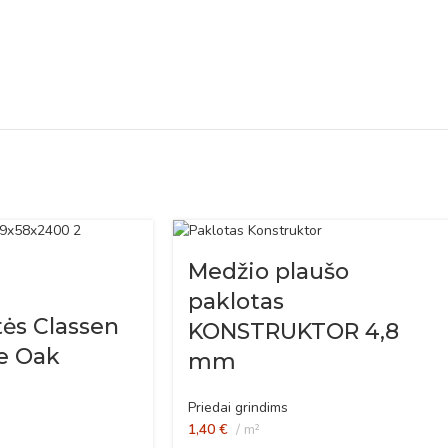
Medžio plaušo
paklotas
tės Classen
KONSTRUKTOR 4,8
le Oak
mm
Priedai grindims
1,40
€
m²