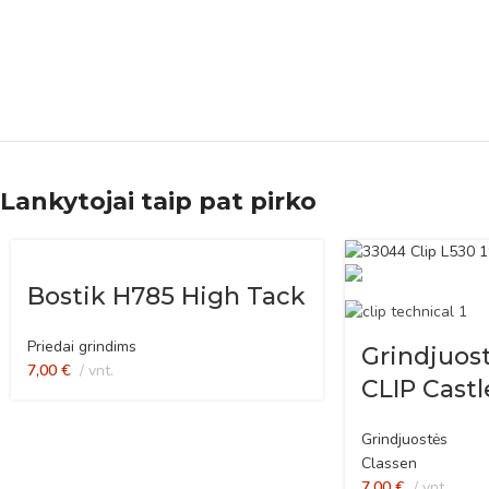
Lankytojai taip pat pirko
Bostik H785 High Tack
Priedai grindims
Grindjuos
7,00
€
vnt.
CLIP Cast
Grindjuostės
Classen
7,00
€
vnt.