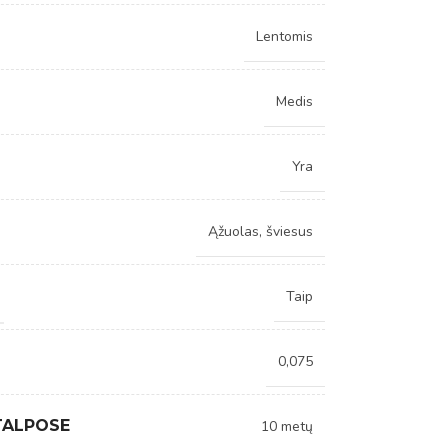
Lentomis
Medis
Yra
Ąžuolas, šviesus
Taip
0,075
TALPOSE
10 metų