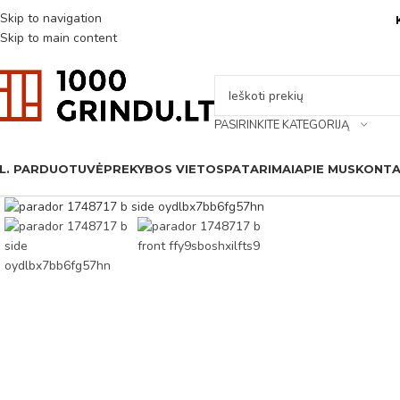
Skip to navigation
Skip to main content
PASIRINKITE KATEGORIJĄ
L. PARDUOTUVĖ
PREKYBOS VIETOS
PATARIMAI
APIE MUS
KONTA