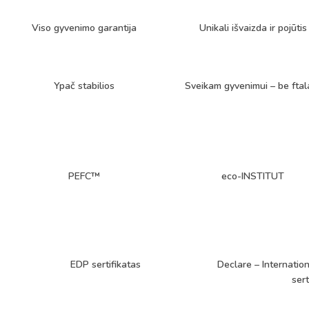
Viso gyvenimo garantija
Unikali išvaizda ir pojūtis
Ypač stabilios
Sveikam gyvenimui – be ftal
PEFC™
eco-INSTITUT
EDP sertifikatas
Declare – Internation
sert