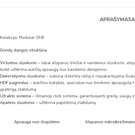
APRAŠYMAS
A
Kolekcija: Modular ONE
Grindų dangos struktūra
Viršutinis sluoksnis
– labai atsparus trinčiai ir vandeniui sluoksnis, at
todėl užtikrina aukštą apsaugą nuo kasdienio dėvėjimosi.
Dekoratyvinis sluoksnis
– sukuria išskirtinį raštą ir nepakartojamą išvai
HDF pagrindas
– aukštos kokybės, specialiai nuo brinkimo apsaugota H
ypatingą stabilumą.
Užrakto sistema
– išmanioji click sistema, garantuojanti greitą, saugų ir
Apatinis sluoksnis
– užtikrina papildomą stabilumą.
Apsauga nuo išsipūtimo
Atsparios mikroįbrėžimam