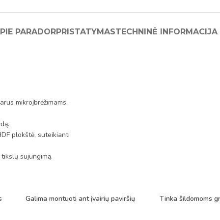
PIE PARADOR
PRISTATYMAS
TECHNINĖ INFORMACIJA
sparus mikroįbrėžimams,
zdą.
DF plokštė, suteikianti
 tikslų sujungimą.
s
Galima montuoti ant įvairių paviršių
Tinka šildomoms g