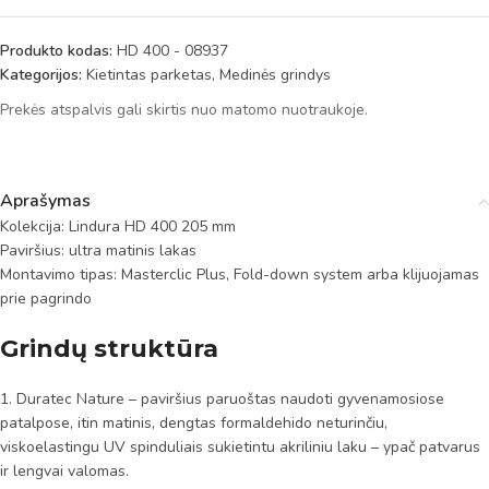
Produkto kodas:
HD 400 - 08937
Kategorijos:
Kietintas parketas
,
Medinės grindys
Prekės atspalvis gali skirtis nuo matomo nuotraukoje.
Aprašymas
Kolekcija: Lindura HD 400 205 mm
Paviršius: ultra matinis lakas
Montavimo tipas: Masterclic Plus, Fold-down system arba klijuojamas
prie pagrindo
Grindų struktūra
1. Duratec Nature – paviršius paruoštas naudoti gyvenamosiose
patalpose, itin matinis, dengtas formaldehido neturinčiu,
viskoelastingu UV spinduliais sukietintu akriliniu laku – ypač patvarus
ir lengvai valomas.