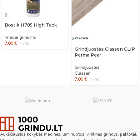
Bostik H785 High Tack
Priedai grindims
7,00
€
vnt.
Grindjuostės Classen CLIP
Parma Pear
Grindjuostės
Classen
7,00
€
vnt.
Aukščiausios kokybės medinės, laminuotos, vinilinės grindys, paklotai,