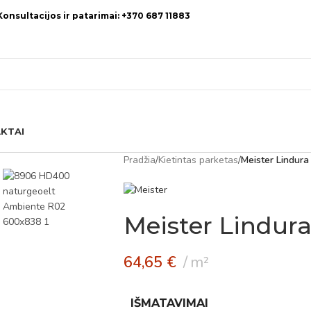
Konsultacijos ir patarimai: +370 687 11883
KTAI
Pradžia
/
Kietintas parketas
/
Meister Lindura
Meister Lindura
64,65
€
m²
IŠMATAVIMAI