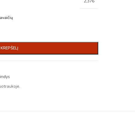
2,376
avaičių
Į KREPŠELĮ
indys
uotraukoje.