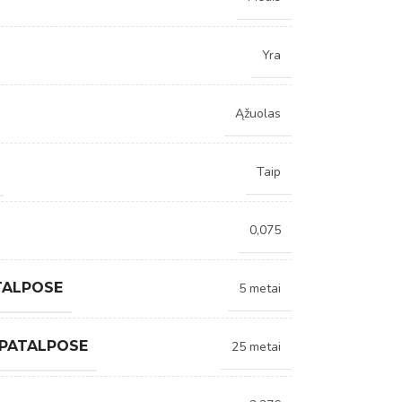
Yra
Ąžuolas
Taip
0,075
TALPOSE
5 metai
 PATALPOSE
25 metai