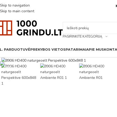
Skip to navigation
Skip to main content
PASIRINKITE KATEGORIJĄ
L. PARDUOTUVĖ
PREKYBOS VIETOS
PATARIMAI
APIE MUS
KONTA