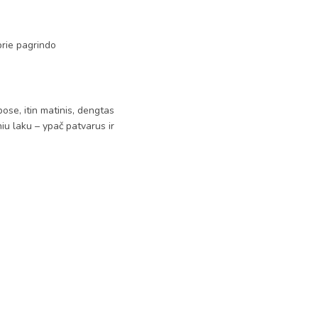
prie pagrindo
se, itin matinis, dengtas
niu laku – ypač patvarus ir