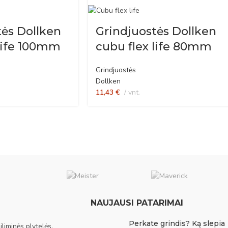
tės Dollken
Grindjuostės Dollken
 life 100mm
cubu flex life 80mm
Grindjuostės
Dollken
11,43
€
vnt.
NAUJAUSI PATARIMAI
Perkate grindis? Ką slepia
liminės plytelės,