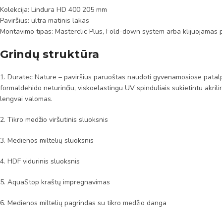
Kolekcija: Lindura HD 400 205 mm
Paviršius: ultra matinis lakas
Montavimo tipas: Masterclic Plus, Fold-down system arba klijuojamas 
Grindų struktūra
1. Duratec Nature – paviršius paruoštas naudoti gyvenamosiose patalpo
formaldehido neturinčiu, viskoelastingu UV spinduliais sukietintu akrili
lengvai valomas.
2. Tikro medžio viršutinis sluoksnis
3. Medienos miltelių sluoksnis
4. HDF vidurinis sluoksnis
5. AquaStop kraštų impregnavimas
6. Medienos miltelių pagrindas su tikro medžio danga