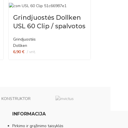
Grindjuostės Dollken
USL 60 Clip / spalvotos
Grindjuostės
Dollken
6,90
€
vnt.
KONSTRUKTOR
INFORMACIJA
Pirkimo ir grąžinimo taisyklės