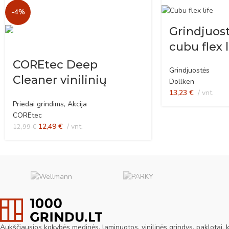
-4%
Grindjuos
cubu flex
COREtec Deep
Grindjuostės
Cleaner vinilinių
Dollken
13,23
€
vnt.
grindų ploviklis po
Priedai grindims
,
Akcija
remonto
COREtec
12,49
€
vnt.
12,99
€
Aukščiausios kokybės medinės, laminuotos, vinilinės grindys, paklotai, ki