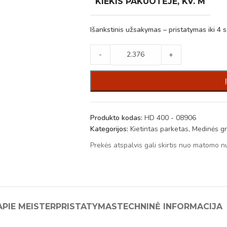
KIEKIS PAKUOTĖJE, KV. M
Išankstinis užsakymas – pristatymas iki 4 s
-
+
Produkto kodas:
HD 400 - 08906
Kategorijos:
Kietintas parketas
,
Medinės gr
Prekės atspalvis gali skirtis nuo matomo n
APIE MEISTER
PRISTATYMAS
TECHNINĖ INFORMACIJA