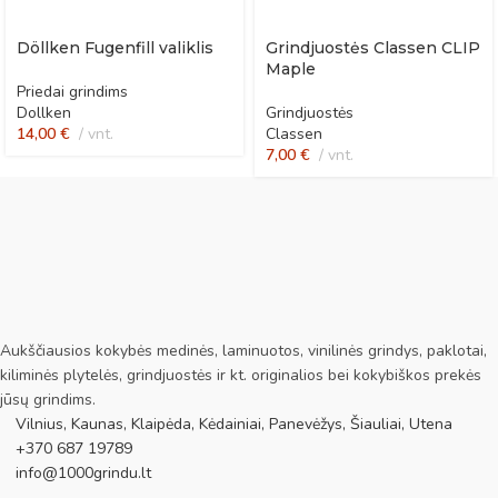
Döllken Fugenfill valiklis
Grindjuostės Classen CLIP
Maple
Priedai grindims
Dollken
Grindjuostės
14,00
€
vnt.
Classen
7,00
€
vnt.
Aukščiausios kokybės medinės, laminuotos, vinilinės grindys, paklotai,
kiliminės plytelės, grindjuostės ir kt. originalios bei kokybiškos prekės
jūsų grindims.
Vilnius, Kaunas, Klaipėda, Kėdainiai, Panevėžys, Šiauliai, Utena
+370 687 19789
info@1000grindu.lt