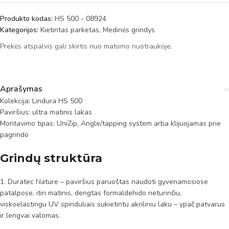
Produkto kodas:
HS 500 - 08924
Kategorijos:
Kietintas parketas
,
Medinės grindys
Prekės atspalvis gali skirtis nuo matomo nuotraukoje.
Aprašymas
Kolekcija: Lindura HS 500
Paviršius: ultra matinis lakas
Montavimo tipas: UniZip, Angle/tapping system arba klijuojamas prie
pagrindo
Grindų struktūra
1. Duratec Nature – paviršius paruoštas naudoti gyvenamosiose
patalpose, itin matinis, dengtas formaldehido neturinčiu,
viskoelastingu UV spinduliais sukietintu akriliniu laku – ypač patvarus
ir lengvai valomas.