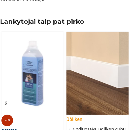
Lankytojai taip pat pirko
-4%
Grindjuostės Dollken cubu