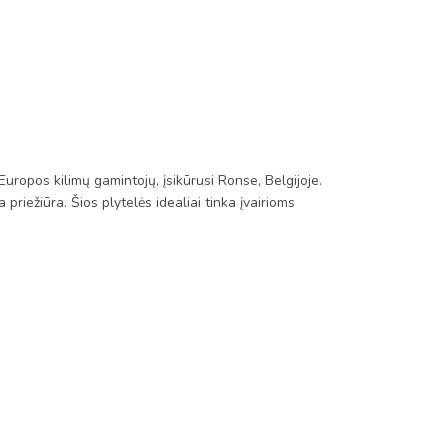
opos kilimų gamintojų, įsikūrusi Ronse, Belgijoje. ​
riežiūra. Šios plytelės idealiai tinka įvairioms