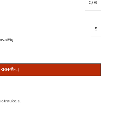
0,09
5
avaičių
Į KREPŠELĮ
uotraukoje.