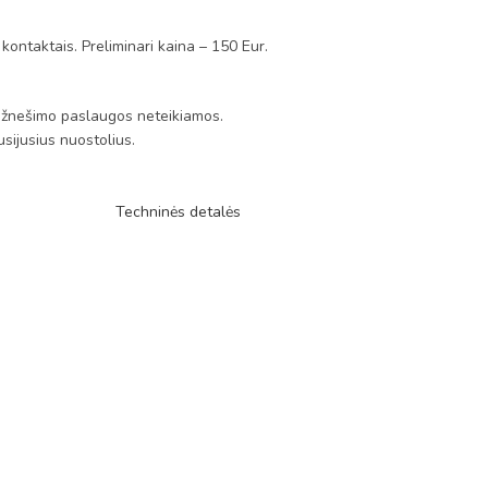
 kontaktais. Preliminari kaina – 150 Eur.
s. Užnešimo paslaugos neteikiamos.
sijusius nuostolius.
Techninės detalės