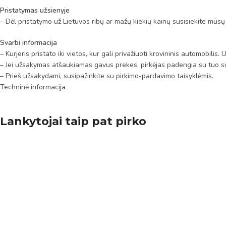
Pristatymas užsienyje
– Dėl pristatymo už Lietuvos ribų ar mažų kiekių kainų susisiekite mūsų
Svarbi informacija
– Kurjeris pristato iki vietos, kur gali privažiuoti krovininis automobili
– Jei užsakymas atšaukiamas gavus prekes, pirkėjas padengia su tuo su
– Prieš užsakydami, susipažinkite su pirkimo-pardavimo taisyklėmis.
Techninė informacija
Lankytojai taip pat pirko