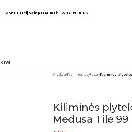
Konsultacijos ir patarimai: +370 687 11883
KTAI
Pradžia
/
Kiliminės plytelės
/
Kiliminės plytel
Kiliminės plyte
Medusa Tile 99