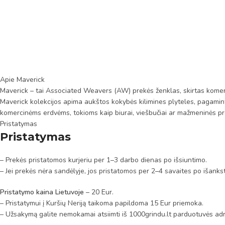
Apie Maverick
Maverick – tai Associated Weavers (AW) prekės ženklas, skirtas komerci
Maverick kolekcijos apima aukštos kokybės kilimines plyteles, pagaminta
komercinėms erdvėms, tokioms kaip biurai, viešbučiai ar mažmeninės pre
Pristatymas
Pristatymas
– Prekės pristatomos kurjeriu per 1–3 darbo dienas po išsiuntimo.
– Jei prekės nėra sandėlyje, jos pristatomos per 2–4 savaites po išanks
Pristatymo kaina Lietuvoje
– 20 Eur.
– Pristatymui į Kuršių Neriją taikoma papildoma 15 Eur priemoka.
– Užsakymą galite nemokamai atsiimti iš 1000grindu.lt parduotuvės adr