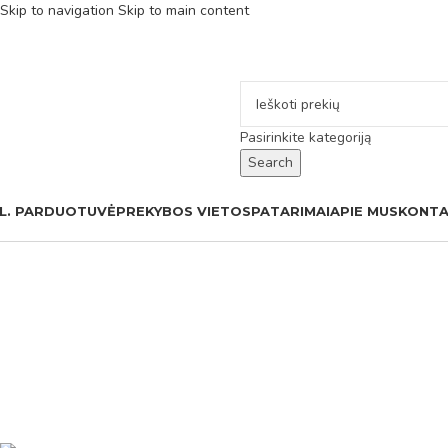
Skip to navigation
Skip to main content
Pasirinkite kategoriją
Search
L. PARDUOTUVĖ
PREKYBOS VIETOS
PATARIMAI
APIE MUS
KONTA