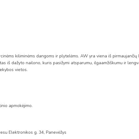
nėms kiliminėms dangoms ir plytelėms. AW yra viena iš pirmaujančių Eur
s iš dažyto nailono, kuris pasižymi atsparumu, ilgaamžiškumu ir lengva p
kybos vietos. ​
tinio apmokėjimo.
esu Elektronikos g. 34, Panevėžys