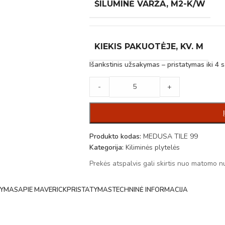
ŠILUMINĖ VARŽA, M2-K/W
KIEKIS PAKUOTĖJE, KV. M
Išankstinis užsakymas – pristatymas iki 4 s
-
+
Produkto kodas:
MEDUSA TILE 99
Kategorija:
Kiliminės plytelės
Prekės atspalvis gali skirtis nuo matomo n
YMAS
APIE MAVERICK
PRISTATYMAS
TECHNINĖ INFORMACIJA