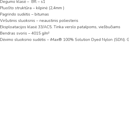
Degumo klasė – Bfl – s1
Pluošto struktūra – kilpinė (2,4mm )
Pagrindo sudėtis – bitumas
Viršutinis sluoksnis – neaustinis poliesteris
Eksploatacijos klasė 33/AC5. Tinka verslo patalpoms, viešbučiams
Bendras svoris – 4015 g/m²
Dėvimo sluoksnio sudėtis – iMax® 100% Solution Dyed Nylon (SDN). Grei