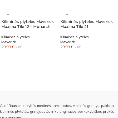
Kiliminės plytelės Maverick
Kiliminės plytelės Maverick
Maxima Tile 12 – Monarch
Maxima Tile 21
Kiliminės plytelės
Kiliminės plytelės
Maverick
Maverick
29,99
€
m²
29,99
€
m²
Aukščiausios kokybės medinės, laminuotos, vinilinės grindys, paklotai,
kiliminės plytelės, grindjuostės ir kt. originalios bei kokybiškos prekės
jūsų grindims.