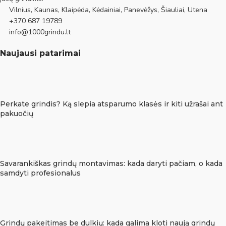
Vilnius, Kaunas, Klaipėda, Kėdainiai, Panevėžys, Šiauliai, Utena
+370 687 19789
info@1000grindu.lt
Naujausi patarimai
Perkate grindis? Ką slepia atsparumo klasės ir kiti užrašai ant
pakuočių
Savarankiškas grindų montavimas: kada daryti pačiam, o kada
samdyti profesionalus
Grindų pakeitimas be dulkių: kada galima kloti naują grindų