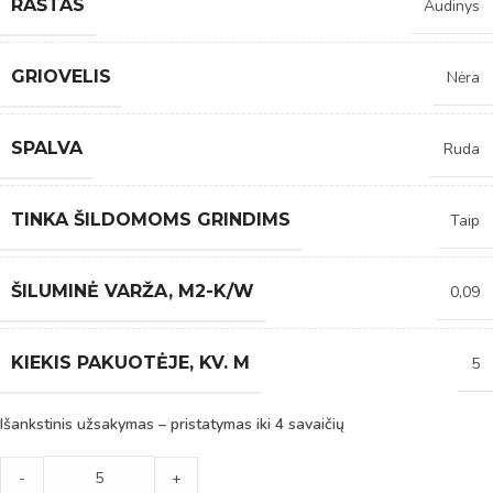
RAŠTAS
Audinys
GRIOVELIS
Nėra
SPALVA
Ruda
TINKA ŠILDOMOMS GRINDIMS
Taip
ŠILUMINĖ VARŽA, M2-K/W
0,09
KIEKIS PAKUOTĖJE, KV. M
5
Išankstinis užsakymas – pristatymas iki 4 savaičių
-
+