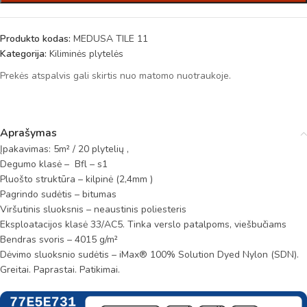
Produkto kodas:
MEDUSA TILE 11
Kategorija:
Kiliminės plytelės
Prekės atspalvis gali skirtis nuo matomo nuotraukoje.
Aprašymas
Įpakavimas: 5m² / 20 plytelių ,
Degumo klasė – Bfl – s1
Pluošto struktūra – kilpinė (2,4mm )
Pagrindo sudėtis – bitumas
Viršutinis sluoksnis – neaustinis poliesteris
Eksploatacijos klasė 33/AC5. Tinka verslo patalpoms, viešbučiams
Bendras svoris – 4015 g/m²
Dėvimo sluoksnio sudėtis – iMax® 100% Solution Dyed Nylon (SDN).
Greitai. Paprastai. Patikimai.