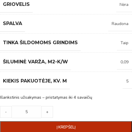
GRIOVELIS
Nėra
SPALVA
Raudona
TINKA ŠILDOMOMS GRINDIMS
Taip
ŠILUMINĖ VARŽA, M2-K/W
0,09
KIEKIS PAKUOTĖJE, KV. M
5
Išankstinis užsakymas – pristatymas iki 4 savaičių
-
+
Į KREPŠELĮ