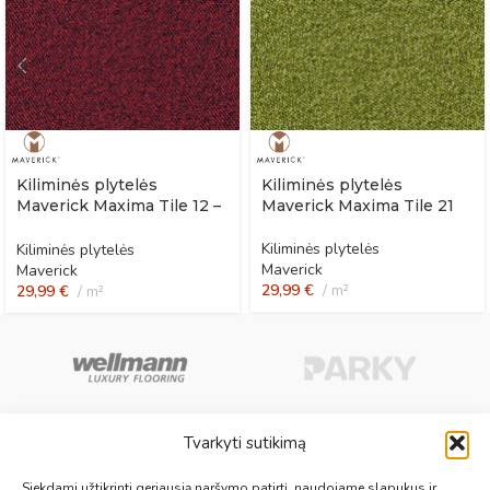
Kiliminės plytelės
Kiliminės plytelės
Maverick Maxima Tile 12 –
Maverick Maxima Tile 21
Monarch
Kiliminės plytelės
Kiliminės plytelės
Maverick
Maverick
29,99
€
m²
29,99
€
m²
Tvarkyti sutikimą
Aukščiausios kokybės medinės, laminuotos, vinilinės grindys, paklotai,
Siekdami užtikrinti geriausią naršymo patirtį, naudojame slapukus ir