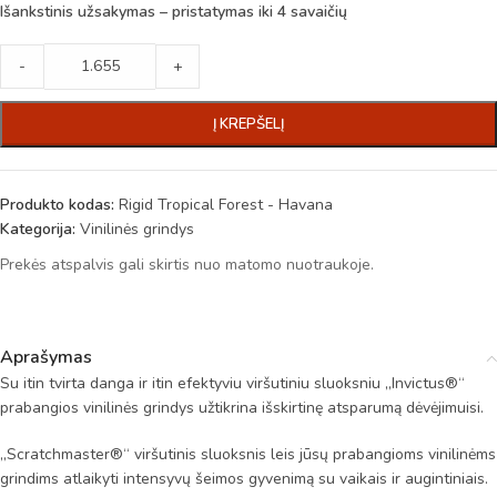
Išankstinis užsakymas – pristatymas iki 4 savaičių
-
+
Į KREPŠELĮ
Produkto kodas:
Rigid Tropical Forest - Havana
Kategorija:
Vinilinės grindys
Prekės atspalvis gali skirtis nuo matomo nuotraukoje.
Aprašymas
Su itin tvirta danga ir itin efektyviu viršutiniu sluoksniu „Invictus®“
prabangios vinilinės grindys užtikrina išskirtinę atsparumą dėvėjimuisi.
„Scratchmaster®“ viršutinis sluoksnis leis jūsų prabangioms vinilinėms
grindims atlaikyti intensyvų šeimos gyvenimą su vaikais ir augintiniais.