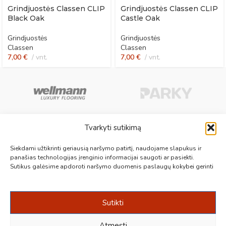
Grindjuostės Classen CLIP
Grindjuostės Classen CLIP
Black Oak
Castle Oak
Grindjuostės
Grindjuostės
Classen
Classen
7,00
€
vnt.
7,00
€
vnt.
Tvarkyti sutikimą
Aukščiausios kokybės medinės, laminuotos, vinilinės grindys, paklotai,
Siekdami užtikrinti geriausią naršymo patirtį, naudojame slapukus ir
kiliminės plytelės, grindjuostės ir kt. originalios bei kokybiškos prekės
panašias technologijas įrenginio informacijai saugoti ar pasiekti.
Sutikus galėsime apdoroti naršymo duomenis paslaugų kokybei gerinti
jūsų grindims.
Vilnius, Kaunas, Klaipėda, Kėdainiai, Panevėžys, Šiauliai, Utena
+370 687 19789
info@1000grindu.lt
Sutikti
NAUJAUSI PATARIMAI
Atmesti