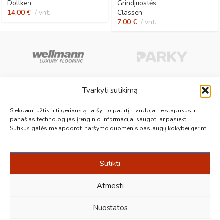
Dollken
Grindjuostės
14,00
€
vnt.
Classen
7,00
€
vnt.
Tvarkyti sutikimą
Aukščiausios kokybės medinės, laminuotos, vinilinės grindys, paklotai,
Siekdami užtikrinti geriausią naršymo patirtį, naudojame slapukus ir
kiliminės plytelės, grindjuostės ir kt. originalios bei kokybiškos prekės
panašias technologijas įrenginio informacijai saugoti ar pasiekti.
Sutikus galėsime apdoroti naršymo duomenis paslaugų kokybei gerinti
jūsų grindims.
Vilnius, Kaunas, Klaipėda, Kėdainiai, Panevėžys, Šiauliai
+370 687 19789
info@1000grindu.lt
Sutikti
NAUJAUSI PATARIMAI
Atmesti
INFORMACIJA
Nuostatos
Sukūrė:
kraftinis.lt