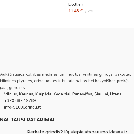
Dollken
11,43
€
vnt.
Aukščiausios kokybės medinės, laminuotos, vinilinės grindys, paklotai,
kiliminės plytelės, grindjuostės ir kt. originalios bei kokybiškos prekės
jūsų grindims.
Vilnius, Kaunas, Klaipėda, Kėdainiai, Panevėžys, Šiauliai, Utena
+370 687 19789
info@1000grindu.lt
NAUJAUSI PATARIMAI
Perkate grindis? Ką slepia atsparumo klasės ir