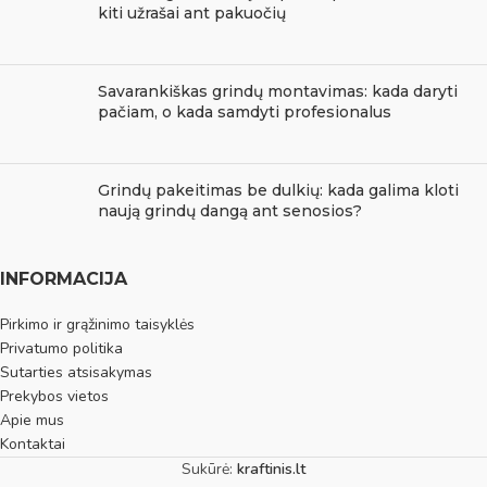
kiti užrašai ant pakuočių
Savarankiškas grindų montavimas: kada daryti
pačiam, o kada samdyti profesionalus
Grindų pakeitimas be dulkių: kada galima kloti
naują grindų dangą ant senosios?
INFORMACIJA
Pirkimo ir grąžinimo taisyklės
Privatumo politika
Sutarties atsisakymas
Prekybos vietos
Apie mus
Kontaktai
Sukūrė:
kraftinis.lt