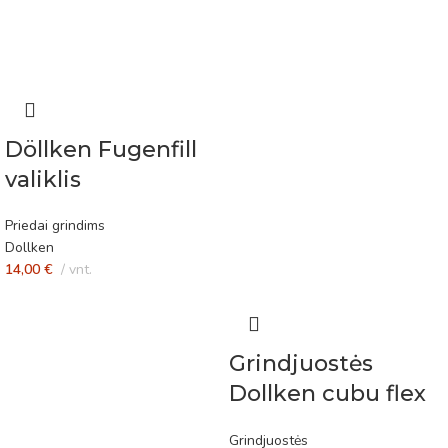
Döllken Fugenfill
valiklis
Priedai grindims
Dollken
14,00
€
vnt.
Grindjuostės
Dollken cubu flex
life 80mm
Grindjuostės