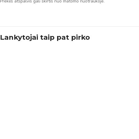
Prekės atspalvis gali skirtis nuo matomo nuotraukoje.
Lankytojai taip pat pirko