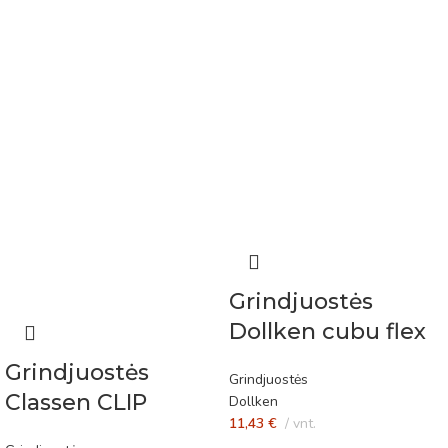
Grindjuostės
Dollken cubu flex
life 80mm
Grindjuostės
Grindjuostės
Classen CLIP
Dollken
11,43
€
vnt.
Springfield Oak