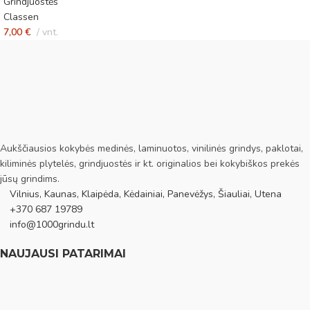
Grindjuostės
Classen
7,00
€
vnt.
Aukščiausios kokybės medinės, laminuotos, vinilinės grindys, paklotai,
kiliminės plytelės, grindjuostės ir kt. originalios bei kokybiškos prekės
jūsų grindims.
Vilnius, Kaunas, Klaipėda, Kėdainiai, Panevėžys, Šiauliai, Utena
+370 687 19789
info@1000grindu.lt
NAUJAUSI PATARIMAI