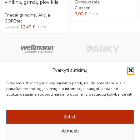
Grindjuostės
vinilinių grindų ploviklis
Classen
po remonto
7,00
€
vnt.
Priedai grindims
,
Akcija
COREtec
12,49
€
vnt.
12,99
€
Tvarkyti sutikimą
Aukščiausios kokybės medinės, laminuotos, vinilinės grindys, paklotai,
Siekdami užtikrinti geriausią naršymo patirtį, naudojame slapukus ir
kiliminės plytelės, grindjuostės ir kt. originalios bei kokybiškos prekės
panašias technologijas įrenginio informacijai saugoti ar pasiekti.
Sutikus galėsime apdoroti naršymo duomenis paslaugų kokybei gerinti
jūsų grindims.
Vilnius, Kaunas, Klaipėda, Kėdainiai, Panevėžys, Šiauliai, Utena
+370 687 19789
info@1000grindu.lt
Sutikti
NAUJAUSI PATARIMAI
Atmesti