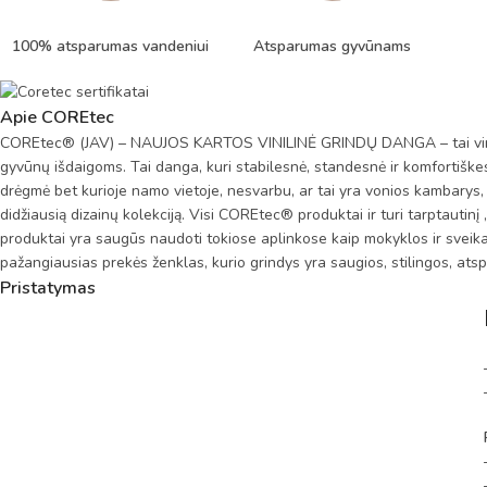
100% atsparumas vandeniui
Atsparumas gyvūnams
Apie COREtec
COREtec® (JAV) – NAUJOS KARTOS VINILINĖ GRINDŲ DANGA – tai vinilo g
gyvūnų išdaigoms. Tai danga, kuri stabilesnė, standesnė ir komfortiškes
drėgmė bet kurioje namo vietoje, nesvarbu, ar tai yra vonios kambarys, ar
didžiausią dizainų kolekciją. Visi COREtec® produktai ir turi tarptautin
produktai yra saugūs naudoti tokiose aplinkose kaip mokyklos ir sveik
pažangiausias prekės ženklas, kurio grindys yra saugios, stilingos, atsp
Pristatymas