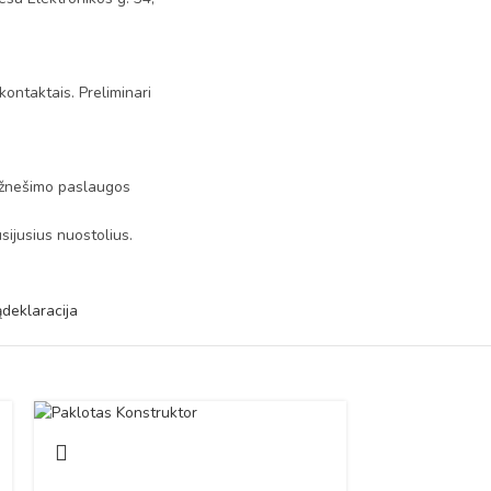
kontaktais. Preliminari
. Užnešimo paslaugos
ijusius nuostolius.
ą
deklaracija