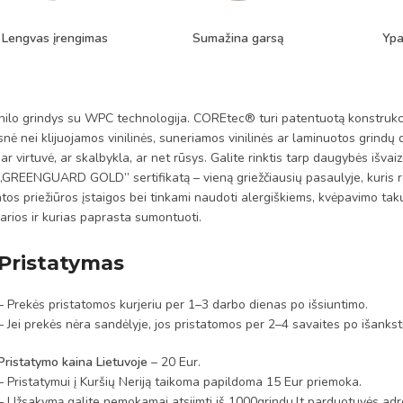
Lengvas įrengimas
Sumažina garsą
Ypa
rindys su WPC technologija. COREtec® turi patentuotą konstrukciją, 
nė nei klijuojamos vinilinės, suneriamos vinilinės ar laminuotos grindų 
 virtuvė, ar skalbykla, ar net rūsys. Galite rinktis tarp daugybės išvaiz
į „GREENGUARD GOLD” sertifikatą – vieną griežčiausių pasaulyje, kuris re
atos priežiūros įstaigos bei tinkami naudoti alergiškiems, kvėpavimo 
arios ir kurias paprasta sumontuoti.
Pristatymas
– Prekės pristatomos kurjeriu per 1–3 darbo dienas po išsiuntimo.
– Jei prekės nėra sandėlyje, jos pristatomos per 2–4 savaites po išanks
Pristatymo kaina Lietuvoje
– 20 Eur.
– Pristatymui į Kuršių Neriją taikoma papildoma 15 Eur priemoka.
– Užsakymą galite nemokamai atsiimti iš 1000grindu.lt parduotuvės adre