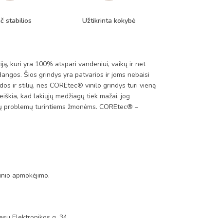
č stabilios
Užtikrinta kokybė
kuri yra 100% atspari vandeniui, vaikų ir net
dangos. Šios grindys yra patvarios ir joms nebaisi
dos ir stilių, nes COREtec® vinilo grindys turi vieną
iškia, kad lakiųjų medžiagų tiek mažai, jog
takų problemų turintiems žmonėms. COREtec® –
tinio apmokėjimo.
su Elektronikos g. 34,