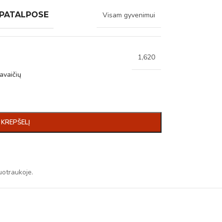
 PATALPOSE
Visam gyvenimui
1,620
avaičių
Į KREPŠELĮ
uotraukoje.