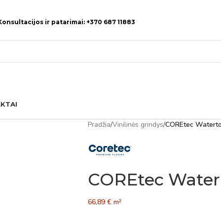
Konsultacijos ir patarimai: +370 687 11883
KTAI
Pradžia
/
Vinilinės grindys
/
COREtec Waterto
COREtec Water
66,89
€
m²