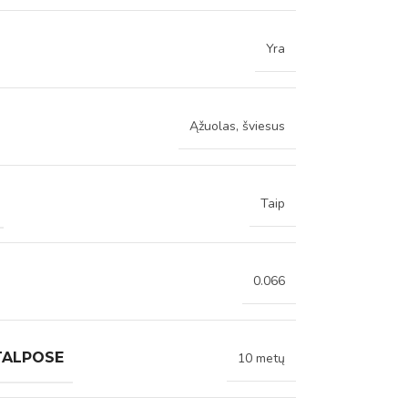
Yra
Ąžuolas, šviesus
Taip
0.066
TALPOSE
10 metų