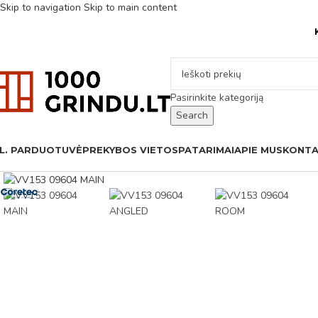
Skip to navigation
Skip to main content
Pasirinkite kategoriją
Search
L. PARDUOTUVĖ
PREKYBOS VIETOS
PATARIMAI
APIE MUS
KONTA