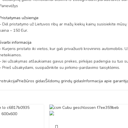
Panevėžys
Pristatymas užsienyje
– Dėl pristatymo už Lietuvos ribų ar mažų kiekių kainų susisiekite mūsų 
kaina – 150 Eur.
Svarbi informacija
– Kurjeris pristato iki vietos, kur gali privažiuoti krovininis automobilis
neteikiamos.
– Jei užsakymas atšaukiamas gavus prekes, pirkėjas padengia su tuo sus
– Prieš užsakydami, susipažinkite su pirkimo-pardavimo taisyklėmis.
nstrukcija
Priežiūros gidas
Šildomų grindų gidas
Informacija apie garantij