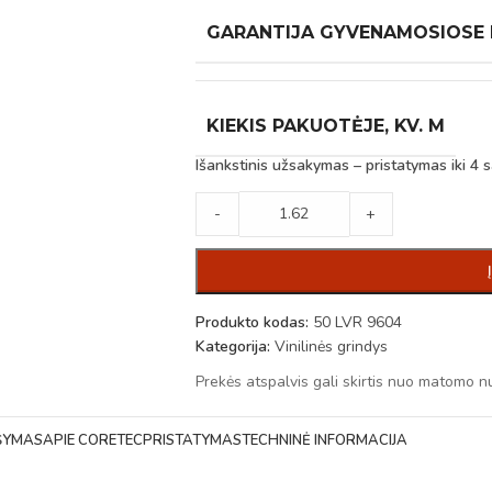
GARANTIJA GYVENAMOSIOSE
KIEKIS PAKUOTĖJE, KV. M
Išankstinis užsakymas – pristatymas iki 4 s
-
+
Produkto kodas:
50 LVR 9604
Kategorija:
Vinilinės grindys
Prekės atspalvis gali skirtis nuo matomo n
ŠYMAS
APIE CORETEC
PRISTATYMAS
TECHNINĖ INFORMACIJA