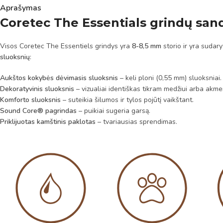
Aprašymas
Coretec The Essentials grindų san
Visos Coretec The Essentiels grindys yra
8-8,5 mm
storio ir yra sudar
sluoksnių
:
Aukštos kokybės dėvimasis sluoksnis
– keli ploni (0,55 mm) sluoksniai.
Dekoratyvinis sluoksnis
– vizualiai identiškas tikram medžiui arba akmen
Komforto sluoksnis
– suteikia šilumos ir tylos pojūtį vaikštant.
Sound Core® pagrindas
– puikiai sugeria garsą.
Priklijuotas kamštinis paklotas
– tvariausias sprendimas.