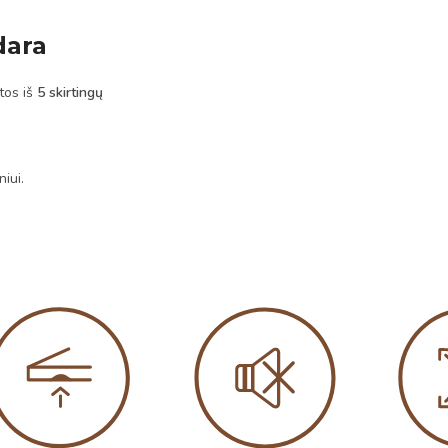
dara
ytos iš
5 skirtingų
iui.