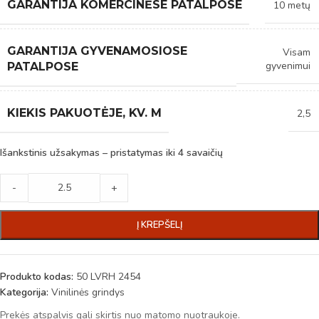
GARANTIJA KOMERCINĖSE PATALPOSE
10 metų
GARANTIJA GYVENAMOSIOSE
Visam
gyvenimui
PATALPOSE
KIEKIS PAKUOTĖJE, KV. M
2,5
Išankstinis užsakymas – pristatymas iki 4 savaičių
-
+
Į KREPŠELĮ
Produkto kodas:
50 LVRH 2454
Kategorija:
Vinilinės grindys
Prekės atspalvis gali skirtis nuo matomo nuotraukoje.