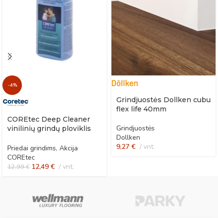
-4%
Grindjuostės Dollken cubu
flex life 40mm
COREtec Deep Cleaner
Grindjuostės
vinilinių grindų ploviklis
Dollken
po remonto
9,27
€
vnt.
Priedai grindims
,
Akcija
COREtec
12,49
€
vnt.
12,99
€