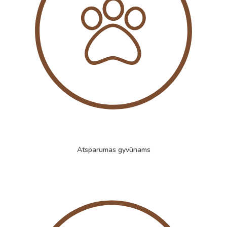
Atsparumas gyvūnams