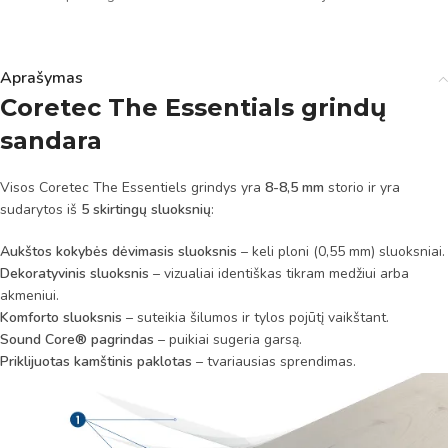
Aprašymas
Coretec The Essentials grindų
sandara
Visos Coretec The Essentiels grindys yra
8-8,5 mm
storio ir yra
sudarytos iš
5 skirtingų sluoksnių
:
Aukštos kokybės dėvimasis sluoksnis
– keli ploni (0,55 mm) sluoksniai.
Dekoratyvinis sluoksnis
– vizualiai identiškas tikram medžiui arba
akmeniui.
Komforto sluoksnis
– suteikia šilumos ir tylos pojūtį vaikštant.
Sound Core® pagrindas
– puikiai sugeria garsą.
Priklijuotas kamštinis paklotas
– tvariausias sprendimas.