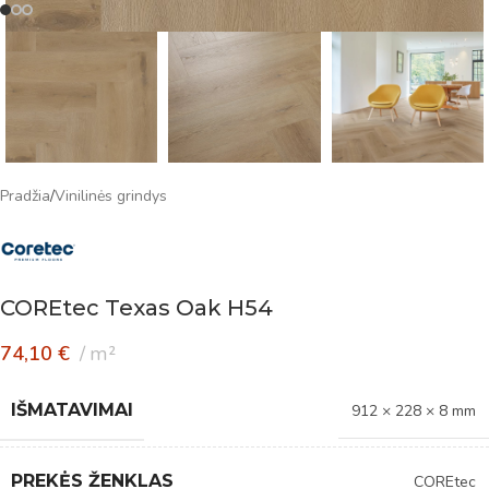
Pradžia
/
Vinilinės grindys
COREtec Texas Oak H54
74,10
€
m²
IŠMATAVIMAI
912 × 228 × 8 mm
PREKĖS ŽENKLAS
COREtec