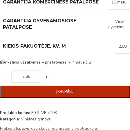
GARANTIJA KOMERCINĖSE PATALPOSE
10 metų
GARANTIJA GYVENAMOSIOSE
Visam
gyvenimui
PATALPOSE
KIEKIS PAKUOTĖJE, KV. M
2,88
Išankstinis užsakymas – pristatymas iki 4 savaičių
-
+
Į KREPŠELĮ
Produkto kodas:
50 RLVE 4193
Kategorija:
Vinilinės grindys
Prekės atspalvis gali skirtis nuo matomo nuotraukoje.