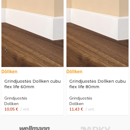
Grindjuostės Dollken cubu
Grindjuostės Dollken cubu
flex life 60mm
flex life 80mm
Grindjuostės
Grindjuostės
Dollken
Dollken
10,05
€
vnt.
11,43
€
vnt.