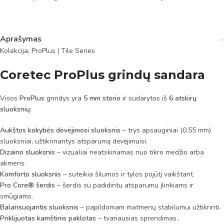
Aprašymas
Kolekcija: ProPlus | Tile Series
Coretec ProPlus grindų sandara
Visos
ProPlus
grindys yra
5 mm storio
ir sudarytos iš
6 atskirų
sluoksnių
:
Aukštos kokybės dėvėjimosi sluoksnis
– trys apsauginiai (0,55 mm)
sluoksniai, užtikrinantys atsparumą dėvėjimuisi.
Dizaino sluoksnis
– vizualiai neatskiriamas nuo tikro medžio arba
akmens.
Komforto sluoksnis
– suteikia šilumos ir tylos pojūtį vaikštant.
Pro Core® šerdis
– šerdis su padidintu atsparumu įlinkiams ir
smūgiams.
Balansuojantis sluoksnis
– papildomam matmenų stabilumui užtikrinti.
Priklijuotas kamštinis paklotas
– tvariausias sprendimas..