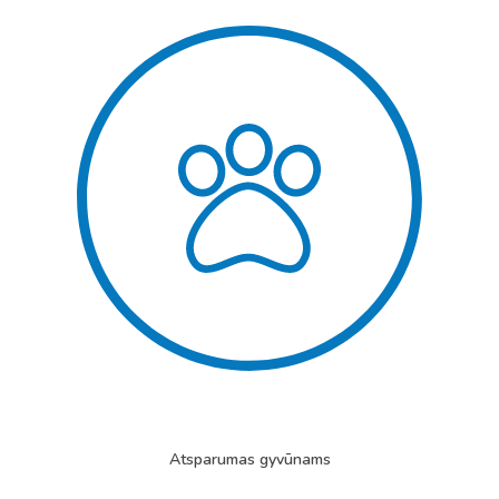
Atsparumas gyvūnams