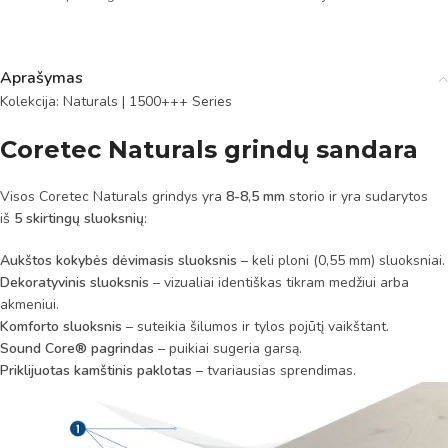
Aprašymas
Kolekcija: Naturals | 1500+++ Series
Coretec Naturals grindų sandara
Visos Coretec Naturals grindys yra
8-8,5 mm
storio ir yra sudarytos
iš
5 skirtingų sluoksnių
:
Aukštos kokybės dėvimasis sluoksnis
– keli ploni (0,55 mm) sluoksniai.
Dekoratyvinis sluoksnis
– vizualiai identiškas tikram medžiui arba
akmeniui.
Komforto sluoksnis
– suteikia šilumos ir tylos pojūtį vaikštant.
Sound Core® pagrindas
– puikiai sugeria garsą.
Priklijuotas kamštinis paklotas
– tvariausias sprendimas.