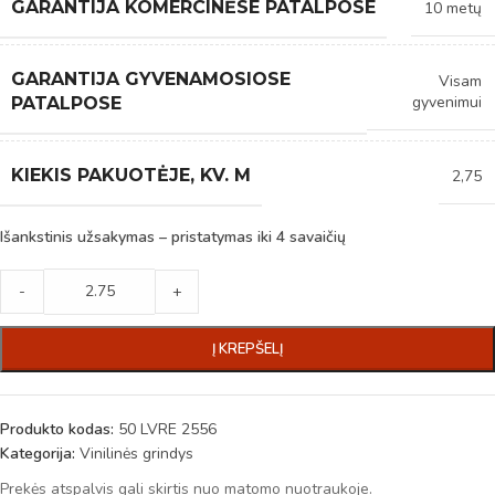
GARANTIJA KOMERCINĖSE PATALPOSE
10 metų
GARANTIJA GYVENAMOSIOSE
Visam
gyvenimui
PATALPOSE
KIEKIS PAKUOTĖJE, KV. M
2,75
Išankstinis užsakymas – pristatymas iki 4 savaičių
-
+
Į KREPŠELĮ
Produkto kodas:
50 LVRE 2556
Kategorija:
Vinilinės grindys
Prekės atspalvis gali skirtis nuo matomo nuotraukoje.