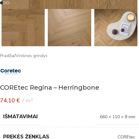
Pradžia
/
Vinilinės grindys
COREtec Regina – Herringbone
74,10
€
m²
IŠMATAVIMAI
660 × 110 × 8 mm
PREKĖS ŽENKLAS
COREtec