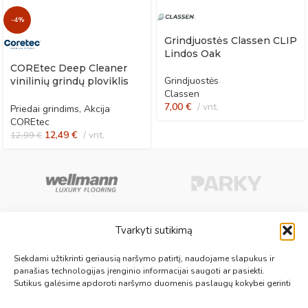
-4%
Grindjuostės Classen CLIP
Lindos Oak
COREtec Deep Cleaner
Grindjuostės
vinilinių grindų ploviklis
Classen
po remonto
7,00
€
vnt.
Priedai grindims
,
Akcija
COREtec
12,49
€
vnt.
12,99
€
Tvarkyti sutikimą
Aukščiausios kokybės medinės, laminuotos, vinilinės grindys, paklotai,
Siekdami užtikrinti geriausią naršymo patirtį, naudojame slapukus ir
kiliminės plytelės, grindjuostės ir kt. originalios bei kokybiškos prekės
panašias technologijas įrenginio informacijai saugoti ar pasiekti.
Sutikus galėsime apdoroti naršymo duomenis paslaugų kokybei gerinti
jūsų grindims.
Vilnius, Kaunas, Klaipėda, Kėdainiai, Panevėžys, Šiauliai, Utena