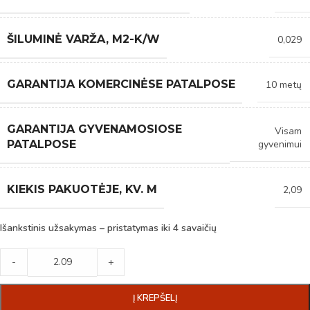
ŠILUMINĖ VARŽA, M2-K/W
0,029
GARANTIJA KOMERCINĖSE PATALPOSE
10 metų
GARANTIJA GYVENAMOSIOSE
Visam
gyvenimui
PATALPOSE
KIEKIS PAKUOTĖJE, KV. M
2,09
Išankstinis užsakymas – pristatymas iki 4 savaičių
-
+
Į KREPŠELĮ