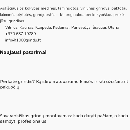
Aukščiausios kokybės medinės, laminuotos, vinilinės grindys, paklotai,
kiliminės plytelės, grindjuostės ir kt. originalios bei kokybiškos prekės
jūsų grindims.
Vilnius, Kaunas, Klaipėda, Kėdainiai, Panevėžys, Šiauliai, Utena
+370 687 19789
info@1000grindu.lt
Naujausi patarimai
Perkate grindis? Ką slepia atsparumo klasės ir kiti užrašai ant
pakuočių
Savarankiškas grindų montavimas: kada daryti pačiam, o kada
samdyti profesionalus