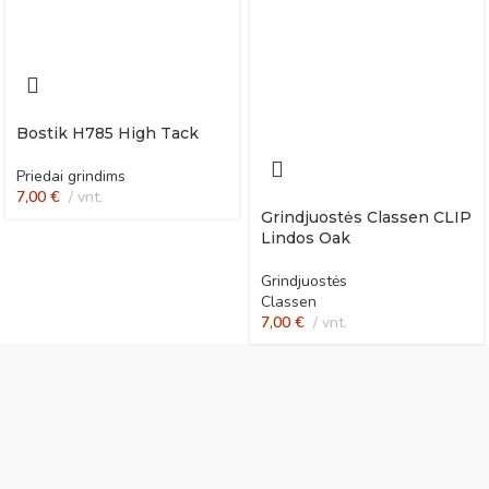
Bostik H785 High Tack
Priedai grindims
7,00
€
vnt.
Grindjuostės Classen CLIP
Lindos Oak
Grindjuostės
Classen
7,00
€
vnt.