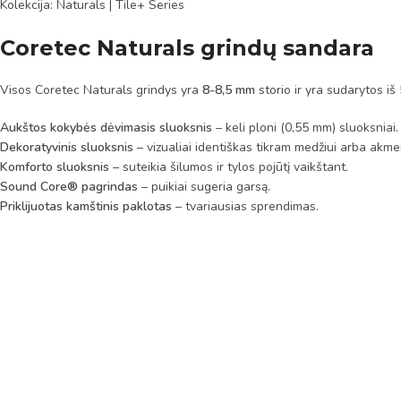
Kolekcija: Naturals | Tile+ Series
Coretec Naturals grindų sandara
Visos Coretec Naturals grindys yra
8-8,5 mm
storio ir yra sudarytos iš
Aukštos kokybės dėvimasis sluoksnis
– keli ploni (0,55 mm) sluoksniai.
Dekoratyvinis sluoksnis
– vizualiai identiškas tikram medžiui arba akmen
Komforto sluoksnis
– suteikia šilumos ir tylos pojūtį vaikštant.
Sound Core® pagrindas
– puikiai sugeria garsą.
Priklijuotas kamštinis paklotas
– tvariausias sprendimas.