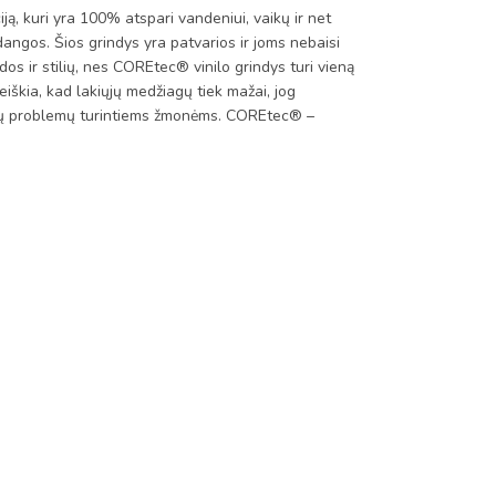
kuri yra 100% atspari vandeniui, vaikų ir net
dangos. Šios grindys yra patvarios ir joms nebaisi
dos ir stilių, nes COREtec® vinilo grindys turi vieną
iškia, kad lakiųjų medžiagų tiek mažai, jog
takų problemų turintiems žmonėms. COREtec® –