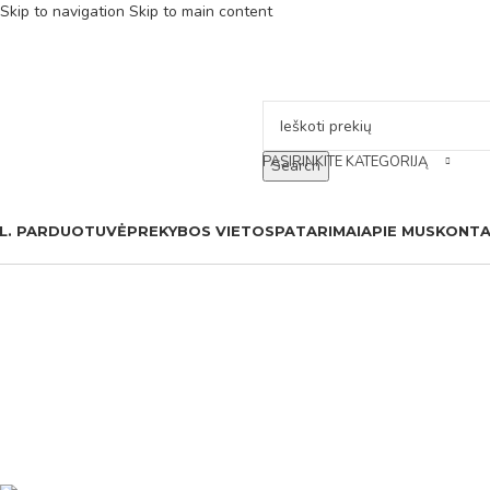
Skip to navigation
Skip to main content
PASIRINKITE KATEGORIJĄ
Search
L. PARDUOTUVĖ
PREKYBOS VIETOS
PATARIMAI
APIE MUS
KONTA