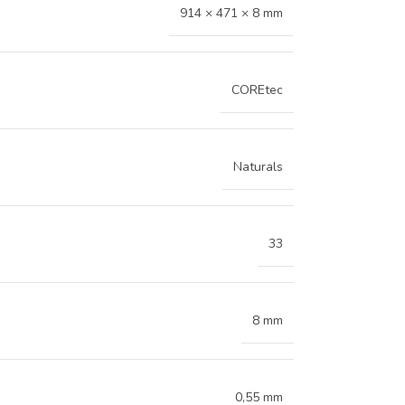
914 × 471 × 8 mm
COREtec
Naturals
33
8 mm
0,55 mm