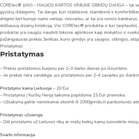
COREtec® (JAV) – NAUJOS KARTOS VINILINĖ GRINDŲ DANGA – tai vinilo g
gyvūnų išdaigoms. Tai danga, kuri stabilesnė, standesnė ir komfortiškes
drėgmė bet kurioje namo vietoje, nesvarbu, ar tai yra vonios kambarys, ar
didžiausią dizainų kolekciją. Visi COREtec® produktai ir turi tarptautin
produktai yra saugūs naudoti tokiose aplinkose kaip mokyklos ir sveik
pažangiausias prekės ženklas, kurio grindys yra saugios, stilingos, atsp
Pristatymas
Pristatymas
– Prekės pristatomos kurjeriu per 1–3 darbo dienas po išsiuntimo.
– Jei prekės nėra sandėlyje, jos pristatomos per 2–4 savaites po išanks
Pristatymo kaina Lietuvoje
– 20 Eur.
– Pristatymui į Kuršių Neriją taikoma papildoma 15 Eur priemoka.
– Užsakymą galite nemokamai atsiimti iš 1000grindu.lt parduotuvės adr
Pristatymas užsienyje
– Dėl pristatymo už Lietuvos ribų ar mažų kiekių kainų susisiekite mūsų
Svarbi informacija