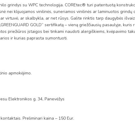
rindys su WPC technologija. COREtec® turi patentuotą konstrukciją, 
nė nei klijuojamos vinilinės, suneriamos vinilinės ar laminuotos grindų 
 virtuvė, ar skalbykla, ar net rūsys. Galite rinktis tarp daugybės išvaiz
į „GREENGUARD GOLD” sertifikatą – vieną griežčiausių pasaulyje, kuris re
atos priežiūros įstaigos bei tinkami naudoti alergiškiems, kvėpavimo 
arios ir kurias paprasta sumontuoti.
tinio apmokėjimo.
esu Elektronikos g. 34, Panevėžys
 kontaktais. Preliminari kaina – 150 Eur.