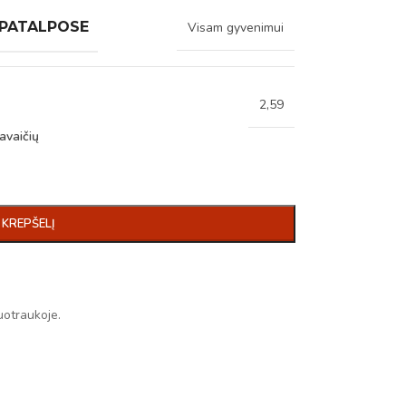
 PATALPOSE
Visam gyvenimui
2,59
avaičių
Į KREPŠELĮ
uotraukoje.