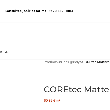
Konsultacijos ir patarimai: +370 687 11883
KTAI
Pradžia
/
Vinilinės grindys
/
COREtec Matterh
COREtec Matte
60,95
€
m²