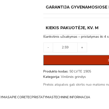
GARANTIJA GYVENAMOSIOSE
KIEKIS PAKUOTĖJE, KV. M
Išankstinis užsakymas – pristatymas iki 4 s
-
+
Produkto kodas:
50 LVTE 1905
Kategorija:
Vinilinės grindys
Prekės atspalvis gali skirtis nuo matomo n
ŠYMAS
APIE CORETEC
PRISTATYMAS
TECHNINĖ INFORMACIJA