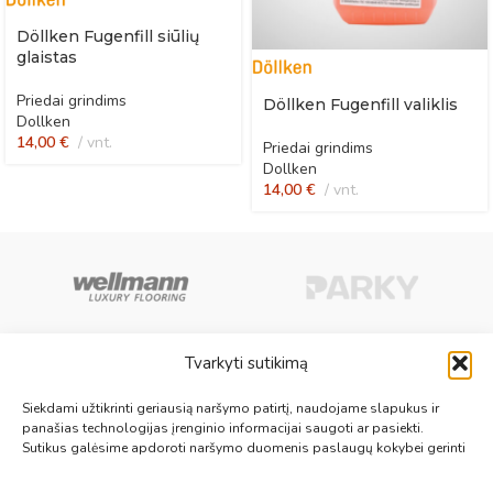
Döllken Fugenfill siūlių
glaistas
Priedai grindims
Döllken Fugenfill valiklis
Dollken
14,00
€
vnt.
Priedai grindims
Dollken
14,00
€
vnt.
Tvarkyti sutikimą
Aukščiausios kokybės medinės, laminuotos, vinilinės grindys, paklotai,
Siekdami užtikrinti geriausią naršymo patirtį, naudojame slapukus ir
kiliminės plytelės, grindjuostės ir kt. originalios bei kokybiškos prekės
panašias technologijas įrenginio informacijai saugoti ar pasiekti.
Sutikus galėsime apdoroti naršymo duomenis paslaugų kokybei gerinti
jūsų grindims.
Vilnius, Kaunas, Klaipėda, Kėdainiai, Panevėžys, Šiauliai, Utena