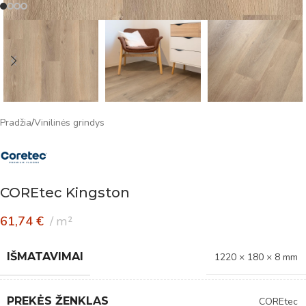
Pradžia
/
Vinilinės grindys
COREtec Kingston
61,74
€
m²
IŠMATAVIMAI
1220 × 180 × 8 mm
PREKĖS ŽENKLAS
COREtec