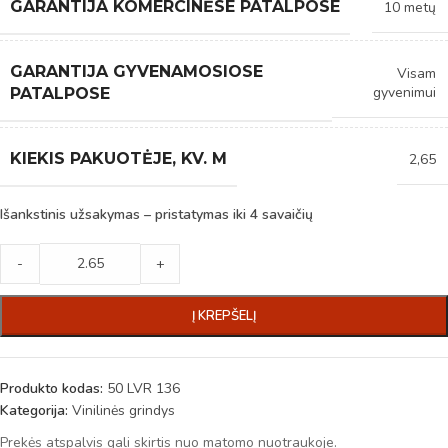
GARANTIJA KOMERCINĖSE PATALPOSE
10 metų
GARANTIJA GYVENAMOSIOSE
Visam
gyvenimui
PATALPOSE
KIEKIS PAKUOTĖJE, KV. M
2,65
Išankstinis užsakymas – pristatymas iki 4 savaičių
-
+
Į KREPŠELĮ
Produkto kodas:
50 LVR 136
Kategorija:
Vinilinės grindys
Prekės atspalvis gali skirtis nuo matomo nuotraukoje.