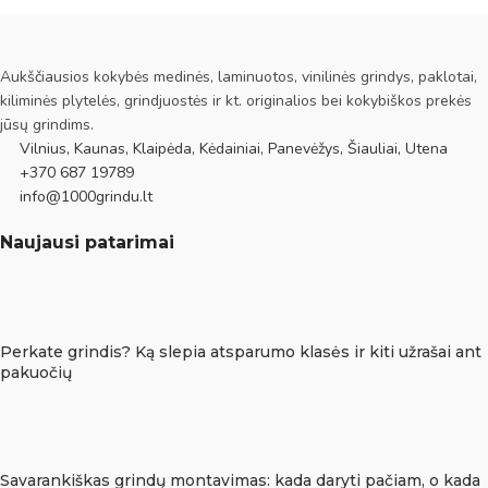
Aukščiausios kokybės medinės, laminuotos, vinilinės grindys, paklotai,
kiliminės plytelės, grindjuostės ir kt. originalios bei kokybiškos prekės
jūsų grindims.
Vilnius, Kaunas, Klaipėda, Kėdainiai, Panevėžys, Šiauliai, Utena
+370 687 19789
info@1000grindu.lt
Naujausi patarimai
Perkate grindis? Ką slepia atsparumo klasės ir kiti užrašai ant
pakuočių
Savarankiškas grindų montavimas: kada daryti pačiam, o kada