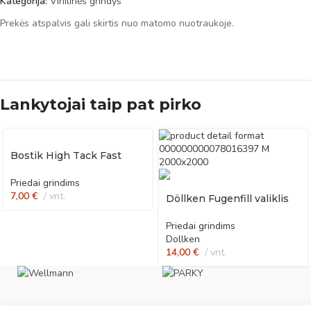
Kategorija:
Vinilinės grindys
Prekės atspalvis gali skirtis nuo matomo nuotraukoje.
Lankytojai taip pat pirko
Bostik High Tack Fast
Priedai grindims
7,00
€
vnt.
Döllken Fugenfill valiklis
Priedai grindims
Dollken
14,00
€
vnt.