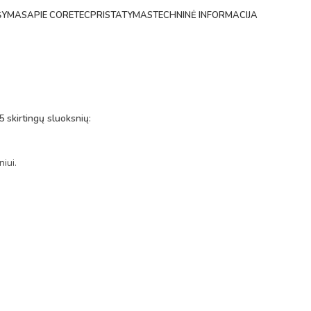
ŠYMAS
APIE CORETEC
PRISTATYMAS
TECHNINĖ INFORMACIJA
5 skirtingų sluoksnių
:
iui.