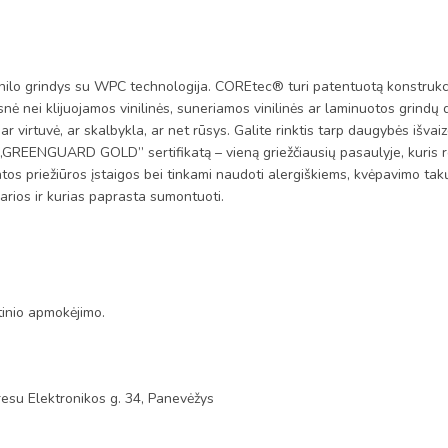
rindys su WPC technologija. COREtec® turi patentuotą konstrukciją, 
nė nei klijuojamos vinilinės, suneriamos vinilinės ar laminuotos grindų 
 virtuvė, ar skalbykla, ar net rūsys. Galite rinktis tarp daugybės išvaiz
į „GREENGUARD GOLD” sertifikatą – vieną griežčiausių pasaulyje, kuris re
atos priežiūros įstaigos bei tinkami naudoti alergiškiems, kvėpavimo 
arios ir kurias paprasta sumontuoti.
tinio apmokėjimo.
esu Elektronikos g. 34, Panevėžys