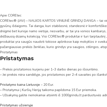
Apie COREtec
COREtec® (JAV) – NAUJOS KARTOS VINILINĖ GRINDŲ DANGA – tai vinilo g
gyvūnų išdaigoms. Tai danga, kuri stabilesnė, standesnė ir komfortiškes
drėgmė bet kurioje namo vietoje, nesvarbu, ar tai yra vonios kambarys, ar
didžiausią dizainų kolekciją. Visi COREtec® produktai ir turi tarptautin
produktai yra saugūs naudoti tokiose aplinkose kaip mokyklos ir sveik
pažangiausias prekės ženklas, kurio grindys yra saugios, stilingos, atsp
Pristatymas
Pristatymas
– Prekės pristatomos kurjeriu per 1–3 darbo dienas po išsiuntimo.
– Jei prekės nėra sandėlyje, jos pristatomos per 2–4 savaites po išanks
Pristatymo kaina Lietuvoje
– 20 Eur.
– Pristatymui į Kuršių Neriją taikoma papildoma 15 Eur priemoka.
– Užsakymą galite nemokamai atsiimti iš 1000grindu.lt parduotuvės adr
Pristatymas užsienyje