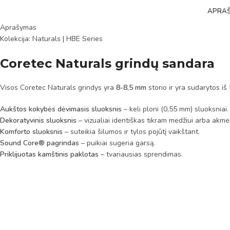
APRA
Aprašymas
Kolekcija: Naturals | HBE Series
Coretec Naturals grindų sandara
Visos Coretec Naturals grindys yra
8-8,5 mm
storio ir yra sudarytos iš
Aukštos kokybės dėvimasis sluoksnis
– keli ploni (0,55 mm) sluoksniai.
Dekoratyvinis sluoksnis
– vizualiai identiškas tikram medžiui arba akmen
Komforto sluoksnis
– suteikia šilumos ir tylos pojūtį vaikštant.
Sound Core® pagrindas
– puikiai sugeria garsą.
Priklijuotas kamštinis paklotas
– tvariausias sprendimas.