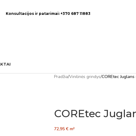
Konsultacijos ir patarimai: +370 687 11883
KTAI
Pradžia
/
Vinilinės grindys
/
COREtec Juglans 
COREtec Juglan
72,95
€
m²