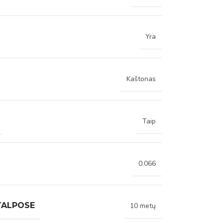
Yra
Kaštonas
Taip
0.066
TALPOSE
10 metų