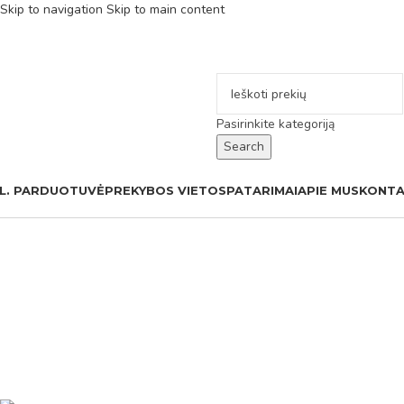
Skip to navigation
Skip to main content
Pasirinkite kategoriją
Search
L. PARDUOTUVĖ
PREKYBOS VIETOS
PATARIMAI
APIE MUS
KONTA