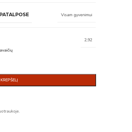
 PATALPOSE
Visam gyvenimui
2,92
avaičių
Į KREPŠELĮ
uotraukoje.