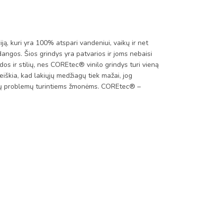
kuri yra 100% atspari vandeniui, vaikų ir net
dangos. Šios grindys yra patvarios ir joms nebaisi
dos ir stilių, nes COREtec® vinilo grindys turi vieną
iškia, kad lakiųjų medžiagų tiek mažai, jog
takų problemų turintiems žmonėms. COREtec® –