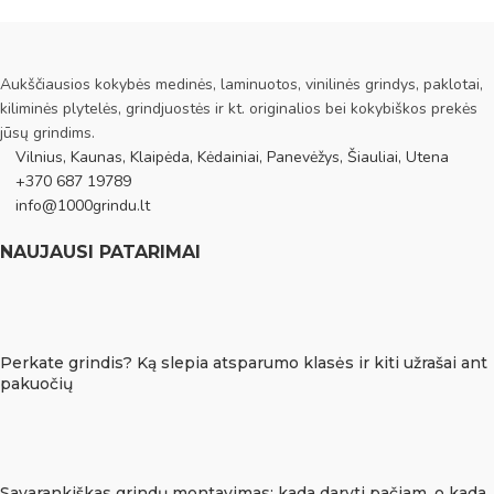
Aukščiausios kokybės medinės, laminuotos, vinilinės grindys, paklotai,
kiliminės plytelės, grindjuostės ir kt. originalios bei kokybiškos prekės
jūsų grindims.
Vilnius, Kaunas, Klaipėda, Kėdainiai, Panevėžys, Šiauliai, Utena
+370 687 19789
info@1000grindu.lt
NAUJAUSI PATARIMAI
Perkate grindis? Ką slepia atsparumo klasės ir kiti užrašai ant
pakuočių
Savarankiškas grindų montavimas: kada daryti pačiam, o kada