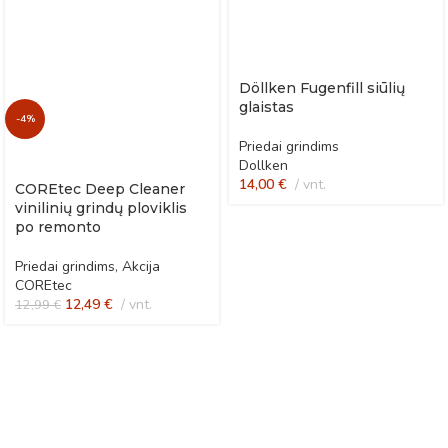
Döllken Fugenfill siūlių
glaistas
-4%
Priedai grindims
Dollken
14,00
€
vnt.
COREtec Deep Cleaner
vinilinių grindų ploviklis
po remonto
Priedai grindims
,
Akcija
COREtec
12,49
€
vnt.
12,99
€