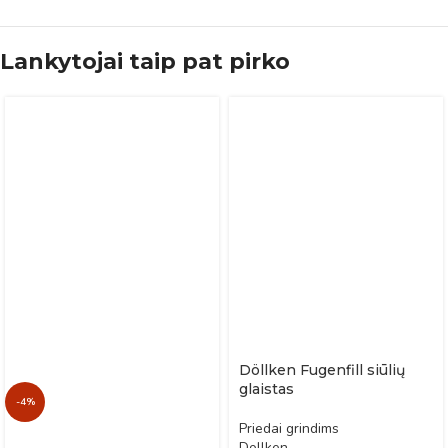
Lankytojai taip pat pirko
Döllken Fugenfill siūlių
glaistas
-4%
Priedai grindims
Dollken