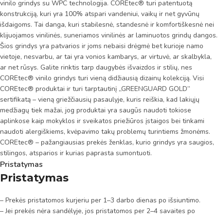
vinilo grindys su WPC technologija. COREtec® turi patentuotą
konstrukciją, kuri yra 100% atspari vandeniui, vaikų ir net gyvūnų
išdaigoms. Tai danga, kuri stabilesnė, standesnė ir komfortiškesnė nei
klijuojamos vinilinės, suneriamos vinilinės ar laminuotos grindų dangos.
Šios grindys yra patvarios ir joms nebaisi drėgmė bet kurioje namo
vietoje, nesvarbu, ar tai yra vonios kambarys, ar virtuvė, ar skalbykla,
ar net rūsys. Galite rinktis tarp daugybės išvaizdos ir stilių, nes
COREtec® vinilo grindys turi vieną didžiausią dizainų kolekciją. Visi
COREtec® produktai ir turi tarptautinį „GREENGUARD GOLD”
sertifikatą – vieną griežčiausių pasaulyje, kuris reiškia, kad lakiųjų
medžiagų tiek mažai, jog produktai yra saugūs naudoti tokiose
aplinkose kaip mokyklos ir sveikatos priežiūros įstaigos bei tinkami
naudoti alergiškiems, kvėpavimo takų problemų turintiems žmonėms.
COREtec® – pažangiausias prekės ženklas, kurio grindys yra saugios,
stilingos, atsparios ir kurias paprasta sumontuoti.
Pristatymas
Pristatymas
– Prekės pristatomos kurjeriu per 1–3 darbo dienas po išsiuntimo.
– Jei prekės nėra sandėlyje, jos pristatomos per 2–4 savaites po