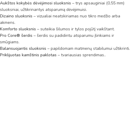
Aukštos kokybės dėvėjimosi sluoksnis
– trys apsauginiai (0,55 mm)
sluoksniai, užtikrinantys atsparumą dėvėjimuisi.
Dizaino sluoksnis
– vizualiai neatskiriamas nuo tikro medžio arba
akmens.
Komforto sluoksnis
– suteikia šilumos ir tylos pojūtį vaikštant.
Pro Core® šerdis
– šerdis su padidintu atsparumu įlinkiams ir
smūgiams.
Balansuojantis sluoksnis
– papildomam matmenų stabilumui užtikrinti.
Priklijuotas kamštinis paklotas
– tvariausias sprendimas..