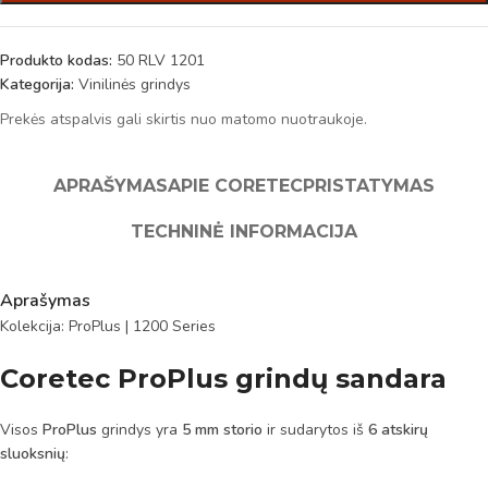
Produkto kodas:
50 RLV 1201
Kategorija:
Vinilinės grindys
Prekės atspalvis gali skirtis nuo matomo nuotraukoje.
APRAŠYMAS
APIE CORETEC
PRISTATYMAS
TECHNINĖ INFORMACIJA
Aprašymas
Kolekcija: ProPlus | 1200 Series
Coretec ProPlus grindų sandara
Visos
ProPlus
grindys yra
5 mm storio
ir sudarytos iš
6 atskirų
sluoksnių
: