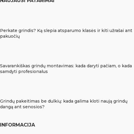
NAUJAUSI PATARIMAI
Perkate grindis? Ką slepia atsparumo klasės ir kiti užrašai ant
pakuočių
Savarankiškas grindų montavimas: kada daryti pačiam, o kada
samdyti profesionalus
Grindų pakeitimas be dulkių: kada galima kloti naują grindų
dangą ant senosios?
INFORMACIJA