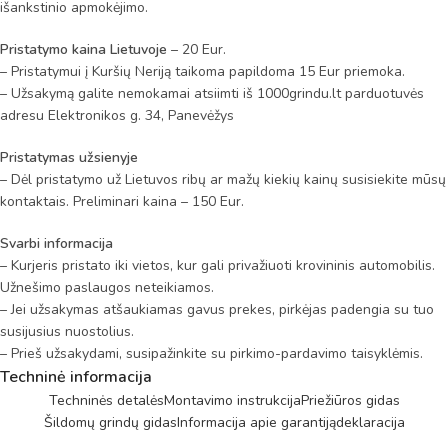
išankstinio apmokėjimo.
Pristatymo kaina Lietuvoje
– 20 Eur.
– Pristatymui į Kuršių Neriją taikoma papildoma 15 Eur priemoka.
– Užsakymą galite nemokamai atsiimti iš 1000grindu.lt parduotuvės
adresu Elektronikos g. 34, Panevėžys
Pristatymas užsienyje
– Dėl pristatymo už Lietuvos ribų ar mažų kiekių kainų susisiekite mūsų
kontaktais. Preliminari kaina – 150 Eur.
Svarbi informacija
– Kurjeris pristato iki vietos, kur gali privažiuoti krovininis automobilis.
Užnešimo paslaugos neteikiamos.
– Jei užsakymas atšaukiamas gavus prekes, pirkėjas padengia su tuo
susijusius nuostolius.
– Prieš užsakydami, susipažinkite su pirkimo-pardavimo taisyklėmis.
Techninė informacija
Techninės detalės
Montavimo instrukcija
Priežiūros gidas
Šildomų grindų gidas
Informacija apie garantiją
deklaracija