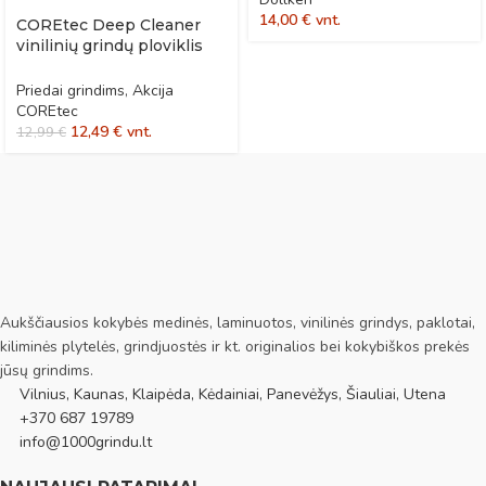
14,00
€
vnt.
COREtec Deep Cleaner
vinilinių grindų ploviklis
po remonto
Priedai grindims
,
Akcija
COREtec
12,49
€
vnt.
12,99
€
Aukščiausios kokybės medinės, laminuotos, vinilinės grindys, paklotai,
kiliminės plytelės, grindjuostės ir kt. originalios bei kokybiškos prekės
jūsų grindims.
Vilnius, Kaunas, Klaipėda, Kėdainiai, Panevėžys, Šiauliai, Utena
+370 687 19789
info@1000grindu.lt