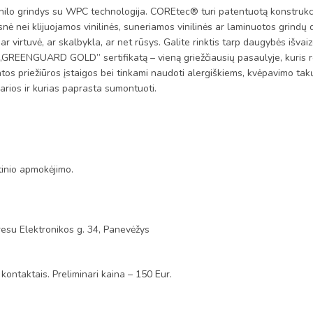
rindys su WPC technologija. COREtec® turi patentuotą konstrukciją, 
nė nei klijuojamos vinilinės, suneriamos vinilinės ar laminuotos grindų 
 virtuvė, ar skalbykla, ar net rūsys. Galite rinktis tarp daugybės išvaiz
į „GREENGUARD GOLD” sertifikatą – vieną griežčiausių pasaulyje, kuris re
atos priežiūros įstaigos bei tinkami naudoti alergiškiems, kvėpavimo 
arios ir kurias paprasta sumontuoti.
tinio apmokėjimo.
esu Elektronikos g. 34, Panevėžys
 kontaktais. Preliminari kaina – 150 Eur.