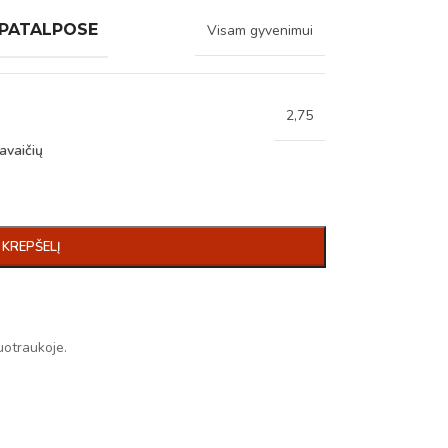
 PATALPOSE
Visam gyvenimui
2,75
avaičių
Į KREPŠELĮ
uotraukoje.