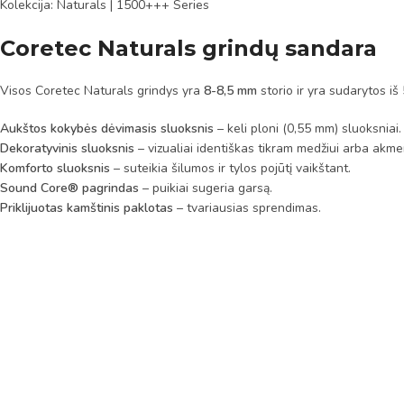
Kolekcija: Naturals | 1500+++ Series
Coretec Naturals grindų sandara
Visos Coretec Naturals grindys yra
8-8,5 mm
storio ir yra sudarytos iš
Aukštos kokybės dėvimasis sluoksnis
– keli ploni (0,55 mm) sluoksniai.
Dekoratyvinis sluoksnis
– vizualiai identiškas tikram medžiui arba akmen
Komforto sluoksnis
– suteikia šilumos ir tylos pojūtį vaikštant.
Sound Core® pagrindas
– puikiai sugeria garsą.
Priklijuotas kamštinis paklotas
– tvariausias sprendimas.