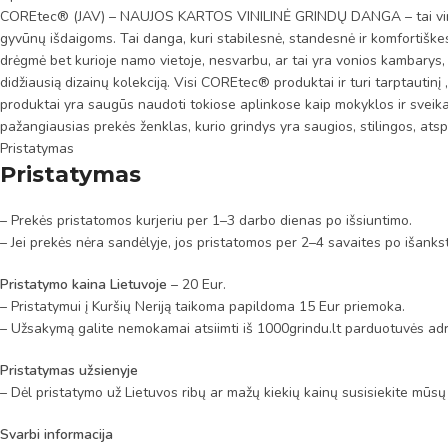
COREtec® (JAV) – NAUJOS KARTOS VINILINĖ GRINDŲ DANGA – tai vinilo g
gyvūnų išdaigoms. Tai danga, kuri stabilesnė, standesnė ir komfortiškes
drėgmė bet kurioje namo vietoje, nesvarbu, ar tai yra vonios kambarys, ar
didžiausią dizainų kolekciją. Visi COREtec® produktai ir turi tarptautin
produktai yra saugūs naudoti tokiose aplinkose kaip mokyklos ir sveik
pažangiausias prekės ženklas, kurio grindys yra saugios, stilingos, atsp
Pristatymas
Pristatymas
– Prekės pristatomos kurjeriu per 1–3 darbo dienas po išsiuntimo.
– Jei prekės nėra sandėlyje, jos pristatomos per 2–4 savaites po išanks
Pristatymo kaina Lietuvoje
– 20 Eur.
– Pristatymui į Kuršių Neriją taikoma papildoma 15 Eur priemoka.
– Užsakymą galite nemokamai atsiimti iš 1000grindu.lt parduotuvės adr
Pristatymas užsienyje
– Dėl pristatymo už Lietuvos ribų ar mažų kiekių kainų susisiekite mūsų
Svarbi informacija