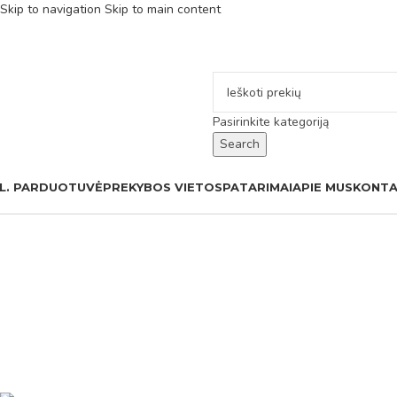
Skip to navigation
Skip to main content
Pasirinkite kategoriją
Search
L. PARDUOTUVĖ
PREKYBOS VIETOS
PATARIMAI
APIE MUS
KONTA