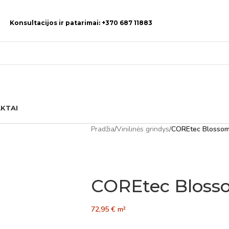
Konsultacijos ir patarimai: +370 687 11883
KTAI
Pradžia
/
Vinilinės grindys
/
COREtec Blosso
COREtec Bloss
72,95
€
m²