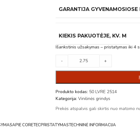
GARANTIJA GYVENAMOSIOSE
KIEKIS PAKUOTĖJE, KV. M
Išankstinis užsakymas – pristatymas iki 4 s
-
+
Produkto kodas:
50 LVRE 2514
Kategorija:
Vinilinės grindys
Prekės atspalvis gali skirtis nuo matomo n
ŠYMAS
APIE CORETEC
PRISTATYMAS
TECHNINĖ INFORMACIJA