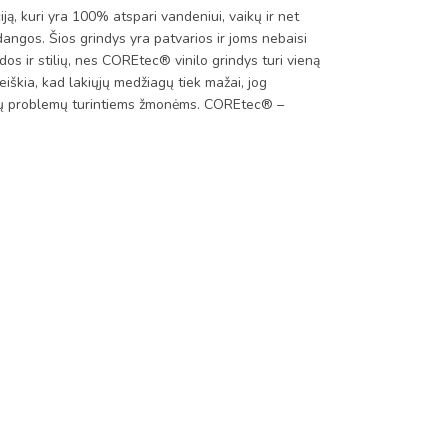
kuri yra 100% atspari vandeniui, vaikų ir net
dangos. Šios grindys yra patvarios ir joms nebaisi
dos ir stilių, nes COREtec® vinilo grindys turi vieną
iškia, kad lakiųjų medžiagų tiek mažai, jog
takų problemų turintiems žmonėms. COREtec® –