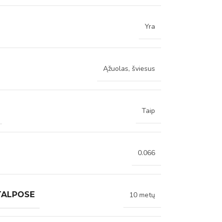
Yra
Ąžuolas, šviesus
Taip
0.066
TALPOSE
10 metų