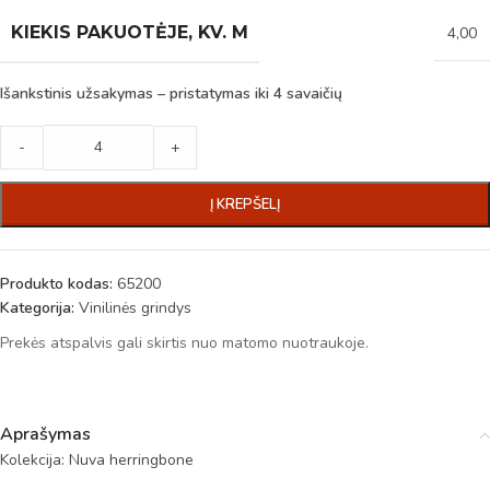
KIEKIS PAKUOTĖJE, KV. M
4,00
Išankstinis užsakymas – pristatymas iki 4 savaičių
-
+
Į KREPŠELĮ
Produkto kodas:
65200
Kategorija:
Vinilinės grindys
Prekės atspalvis gali skirtis nuo matomo nuotraukoje.
Aprašymas
Kolekcija: Nuva herringbone