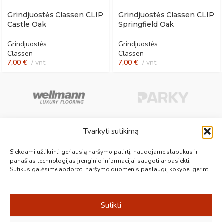
Grindjuostės Classen CLIP
Grindjuostės Classen CLIP
Castle Oak
Springfield Oak
Grindjuostės
Grindjuostės
Classen
Classen
7,00
€
vnt.
7,00
€
vnt.
Tvarkyti sutikimą
Aukščiausios kokybės medinės, laminuotos, vinilinės grindys, paklotai,
Siekdami užtikrinti geriausią naršymo patirtį, naudojame slapukus ir
kiliminės plytelės, grindjuostės ir kt. originalios bei kokybiškos prekės
panašias technologijas įrenginio informacijai saugoti ar pasiekti.
Sutikus galėsime apdoroti naršymo duomenis paslaugų kokybei gerinti
jūsų grindims.
Vilnius, Kaunas, Klaipėda, Kėdainiai, Panevėžys, Šiauliai, Utena
+370 687 19789
info@1000grindu.lt
Sutikti