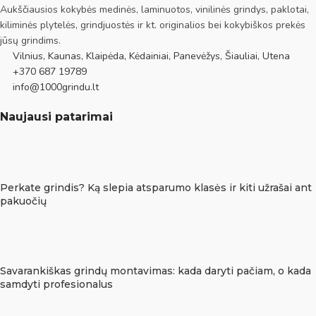
Aukščiausios kokybės medinės, laminuotos, vinilinės grindys, paklotai,
kiliminės plytelės, grindjuostės ir kt. originalios bei kokybiškos prekės
jūsų grindims.
Vilnius, Kaunas, Klaipėda, Kėdainiai, Panevėžys, Šiauliai, Utena
+370 687 19789
info@1000grindu.lt
Naujausi patarimai
Perkate grindis? Ką slepia atsparumo klasės ir kiti užrašai ant
pakuočių
Savarankiškas grindų montavimas: kada daryti pačiam, o kada
samdyti profesionalus