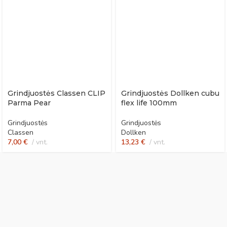
Grindjuostės Classen CLIP
Grindjuostės Dollken cubu
Parma Pear
flex life 100mm
Grindjuostės
Grindjuostės
Classen
Dollken
7,00
€
vnt.
13,23
€
vnt.