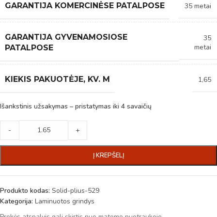
GARANTIJA KOMERCINĖSE PATALPOSE
35 metai
GARANTIJA GYVENAMOSIOSE
35
metai
PATALPOSE
KIEKIS PAKUOTĖJE, KV. M
1,65
Išankstinis užsakymas – pristatymas iki 4 savaičių
-
+
Į KREPŠELĮ
Produkto kodas:
Solid-plius-529
Kategorija:
Laminuotos grindys
Prekės atspalvis gali skirtis nuo matomo nuotraukoje.