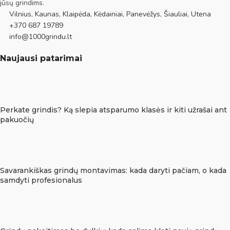
jūsų grindims.
Vilnius, Kaunas, Klaipėda, Kėdainiai, Panevėžys, Šiauliai, Utena
+370 687 19789
info@1000grindu.lt
Naujausi patarimai
Perkate grindis? Ką slepia atsparumo klasės ir kiti užrašai ant
pakuočių
Savarankiškas grindų montavimas: kada daryti pačiam, o kada
samdyti profesionalus