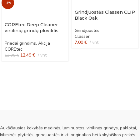
-4%
Grindjuostės Classen CLIP
Black Oak
COREtec Deep Cleaner
Grindjuostės
vinilinių grindų ploviklis
Classen
po remonto
7,00
€
vnt.
Priedai grindims
,
Akcija
COREtec
12,49
€
vnt.
12,99
€
Aukščiausios kokybės medinės, laminuotos, vinilinės grindys, paklotai,
kiliminės plytelės, grindjuostės ir kt. originalios bei kokybiškos prekės