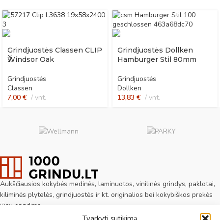
Grindjuostės Classen CLIP
Grindjuostės Dollken
Windsor Oak
Hamburger Stil 80mm
Grindjuostės
Grindjuostės
Classen
Dollken
7,00
€
vnt.
13,83
€
vnt.
Aukščiausios kokybės medinės, laminuotos, vinilinės grindys, paklotai,
kiliminės plytelės, grindjuostės ir kt. originalios bei kokybiškos prekės
jūsų grindims.
Tvarkyti sutikimą