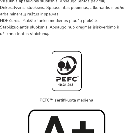
Viršutinis apsauginis sluoksnis
. Apsaugo lentos paviršių.
Dekoratyvinis sluoksnis
. Spausdintas popierius, atkuriantis medžio
arba mineralų raštus ir spalvas.
HDF šerdis
. Aukšto tankio medienos plaušų plokštė.
Stabilizuojantis sluoksnis
. Apsaugo nuo drėgmės įsiskverbimo ir
užtikrina lentos stabilumą.
PEFC™ sertifikuota
mediena