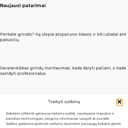
Naujausi patarimai
Perkate grindis? Ką slepia atsparumo klasės ir kiti užrašai ant
pakuočių
Savarankiškas grindų montavimas: kada daryti pačiam, o kada
samdyti profesionalus
Tvarkyti sutikimą
Grindų pakeitimas be dulkių: kada galima kloti naują grindų
dangą ant senosios?
Siekdami užtikrinti geriausią naršymo patirtį, naudojame slapukus ir
panašias technologijas įrenginio informacijai saugoti ar pasiekti.
Sutikus galėsime apdoroti naršymo duomenis paslaugų kokybei gerinti
Informacija