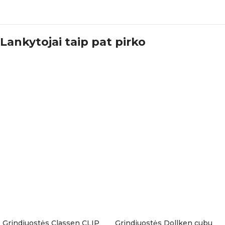
Lankytojai taip pat pirko
Grindjuostės Classen CLIP
Grindjuostės Dollken cubu