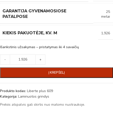
GARANTIJA GYVENAMOSIOSE
25
metai
PATALPOSE
KIEKIS PAKUOTĖJE, KV. M
1,926
Išankstinis užsakymas – pristatymas iki 4 savaičių
-
+
Į KREPŠELĮ
Produkto kodas:
Liberte plus 609
Kategorija:
Laminuotos grindys
Prekės atspalvis gali skirtis nuo matomo nuotraukoje.