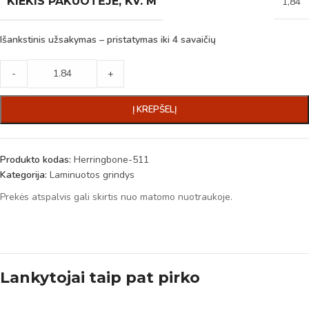
KIEKIS PAKUOTĖJE, KV. M
1,84
Išankstinis užsakymas – pristatymas iki 4 savaičių
-
+
Į KREPŠELĮ
Produkto kodas:
Herringbone-511
Kategorija:
Laminuotos grindys
Prekės atspalvis gali skirtis nuo matomo nuotraukoje.
Lankytojai taip pat pirko