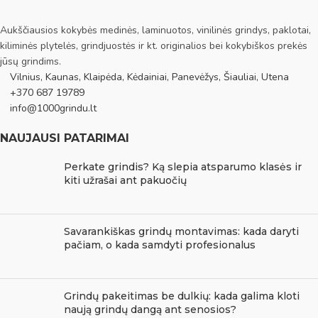
Aukščiausios kokybės medinės, laminuotos, vinilinės grindys, paklotai,
kiliminės plytelės, grindjuostės ir kt. originalios bei kokybiškos prekės
jūsų grindims.
Vilnius, Kaunas, Klaipėda, Kėdainiai, Panevėžys, Šiauliai, Utena
+370 687 19789
info@1000grindu.lt
NAUJAUSI PATARIMAI
Perkate grindis? Ką slepia atsparumo klasės ir
kiti užrašai ant pakuočių
Savarankiškas grindų montavimas: kada daryti
pačiam, o kada samdyti profesionalus
Grindų pakeitimas be dulkių: kada galima kloti
naują grindų dangą ant senosios?