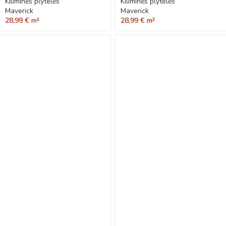
Kiliminės plytelės
Kiliminės plytelės
Maverick
Maverick
28,99
€
m²
28,99
€
m²