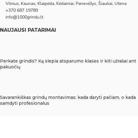
Vilnius, Kaunas, Klaipėda, Kėdainiai, Panevėžys, Šiauliai, Utena
+370 687 19789
info@1000grindu.lt
NAUJAUSI PATARIMAI
Perkate grindis? Ką slepia atsparumo klasės ir kiti užrašai ant
pakuočių
Savarankiškas grindų montavimas: kada daryti pačiam, o kada
samdyti profesionalus
Grindų pakeitimas be dulkių: kada galima kloti naują grindų