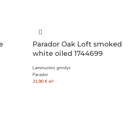
e
Parador Oak Loft smoked
white oiled 1744699
Laminuotos grindys
Parador
21,90
€
m²