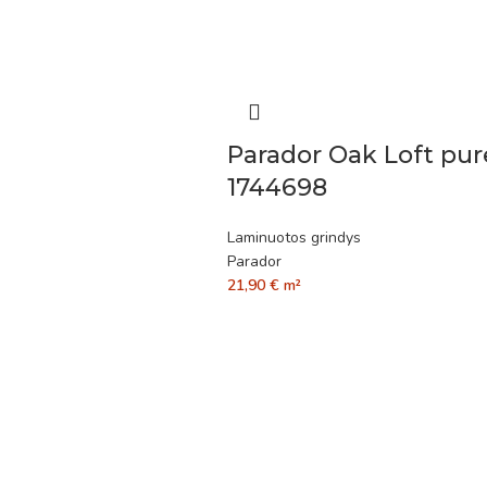
Parador Oak Loft pur
1744698
Laminuotos grindys
Parador
21,90
€
m²