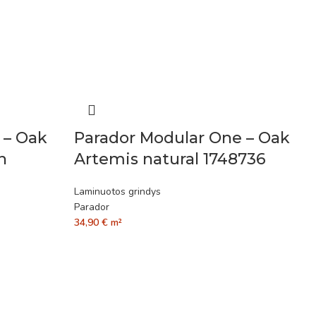
 – Oak
Parador Modular One – Oak
n
Artemis natural 1748736
Laminuotos grindys
Parador
34,90
€
m²