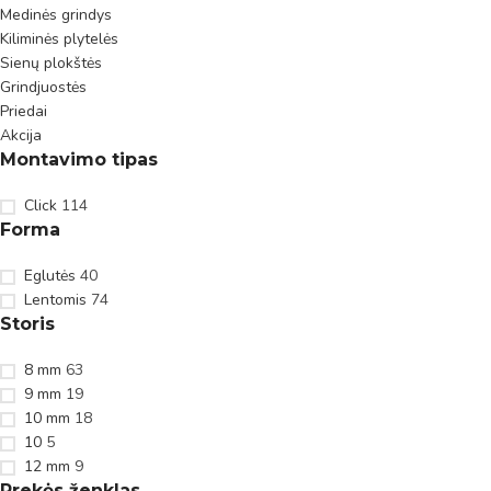
Medinės grindys
Kiliminės plytelės
Sienų plokštės
Grindjuostės
Priedai
Akcija
Montavimo tipas
Click
114
Forma
Eglutės
40
Lentomis
74
Storis
8 mm
63
9 mm
19
10 mm
18
10
5
12 mm
9
Prekės ženklas