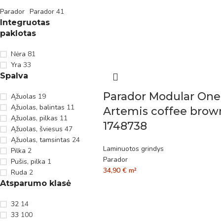
Parador
Parador
41
Integruotas
paklotas
Nėra
81
Yra
33
Spalva
Parador Modular One
Ąžuolas
19
Ąžuolas, balintas
11
Artemis coffee brow
Ąžuolas, pilkas
11
1748738
Ąžuolas, šviesus
47
Ąžuolas, tamsintas
24
Laminuotos grindys
Pilka
2
Parador
Pušis, pilka
1
34,90
€
m²
Ruda
2
Atsparumo klasė
32
14
33
100