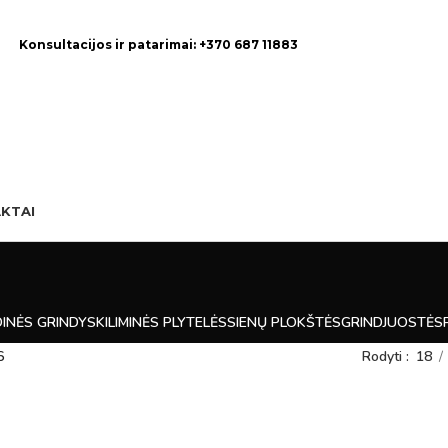
Konsultacijos ir patarimai: +370 687 11883
KTAI
INĖS GRINDYS
KILIMINĖS PLYTELĖS
SIENŲ PLOKŠTĖS
GRINDJUOSTĖS
6
Rodyti
18