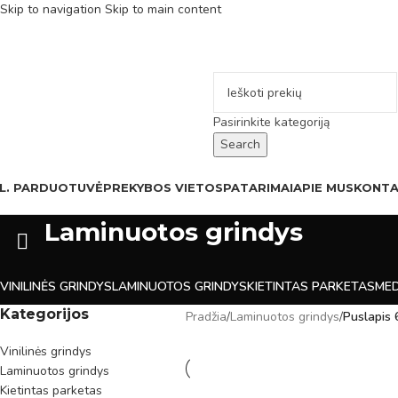
Skip to navigation
Skip to main content
Pasirinkite kategoriją
Search
L. PARDUOTUVĖ
PREKYBOS VIETOS
PATARIMAI
APIE MUS
KONTA
Laminuotos grindys
VINILINĖS GRINDYS
LAMINUOTOS GRINDYS
KIETINTAS PARKETAS
MED
Kategorijos
Pradžia
/
Laminuotos grindys
/
Puslapis 
Vinilinės grindys
Laminuotos grindys
Kietintas parketas