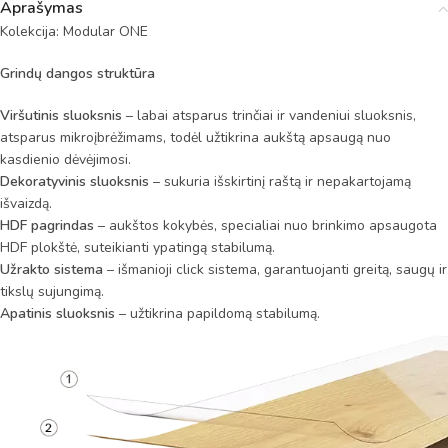
Aprašymas
Kolekcija: Modular ONE
Grindų dangos struktūra
Viršutinis sluoksnis
– labai atsparus trinčiai ir vandeniui sluoksnis,
atsparus mikroįbrėžimams, todėl užtikrina aukštą apsaugą nuo
kasdienio dėvėjimosi.
Dekoratyvinis sluoksnis
– sukuria išskirtinį raštą ir nepakartojamą
išvaizdą.
HDF pagrindas
– aukštos kokybės, specialiai nuo brinkimo apsaugota
HDF plokštė, suteikianti ypatingą stabilumą.
Užrakto sistema
– išmanioji click sistema, garantuojanti greitą, saugų ir
tikslų sujungimą.
Apatinis sluoksnis
– užtikrina papildomą stabilumą.