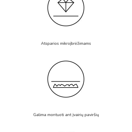
Atsparios mikroįbrėžimams
Galima montuoti ant įvairių paviršių