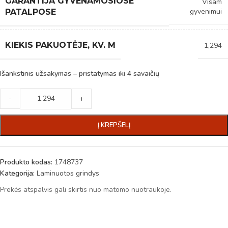
GARANTIJA GYVENAMOSIOSE
Visam
gyvenimui
PATALPOSE
KIEKIS PAKUOTĖJE, KV. M
1,294
Išankstinis užsakymas – pristatymas iki 4 savaičių
-
+
Į KREPŠELĮ
Produkto kodas:
1748737
Kategorija:
Laminuotos grindys
Prekės atspalvis gali skirtis nuo matomo nuotraukoje.