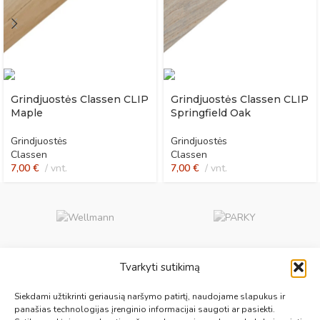
Grindjuostės Classen CLIP
Grindjuostės Classen CLIP
Maple
Springfield Oak
Grindjuostės
Grindjuostės
Classen
Classen
7,00
€
vnt.
7,00
€
vnt.
Tvarkyti sutikimą
Aukščiausios kokybės medinės, laminuotos, vinilinės grindys, paklotai,
Siekdami užtikrinti geriausią naršymo patirtį, naudojame slapukus ir
kiliminės plytelės, grindjuostės ir kt. originalios bei kokybiškos prekės
panašias technologijas įrenginio informacijai saugoti ar pasiekti.