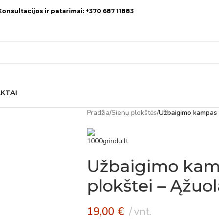
Konsultacijos ir patarimai: +370 687 11883
KTAI
Pradžia
/
Sienų plokštės
/
Užbaigimo kampas a
Užbaigimo kam
plokštei – Ąžuo
19,00
€
vnt.