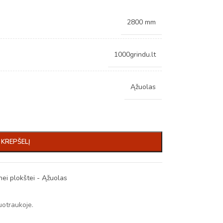
2800 mm
1000grindu.lt
Ąžuolas
Į KREPŠELĮ
ei plokštei - Ąžuolas
uotraukoje.