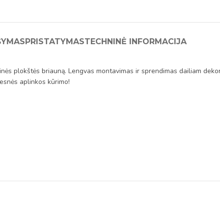
ŠYMAS
PRISTATYMAS
TECHNINĖ INFORMACIJA
nės plokštės briauną. Lengvas montavimas ir sprendimas dailiam dekoruo
kesnės aplinkos kūrimo!