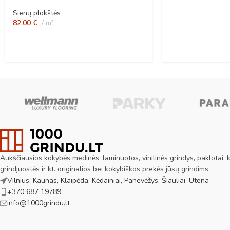
Sienų plokštės
82,00
€
m²
Aukščiausios kokybės medinės, laminuotos, vinilinės grindys, paklotai, ki
grindjuostės ir kt. originalios bei kokybiškos prekės jūsų grindims.
Vilnius, Kaunas, Klaipėda, Kėdainiai, Panevėžys, Šiauliai, Utena
+370 687 19789
info@1000grindu.lt