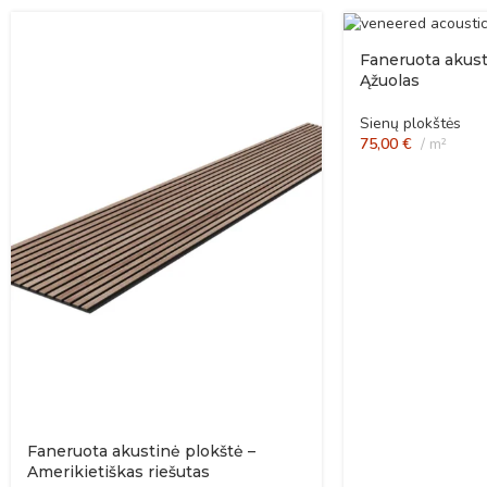
Faneruota akust
Ąžuolas
Sienų plokštės
75,00
€
m²
Faneruota akustinė plokštė –
Amerikietiškas riešutas