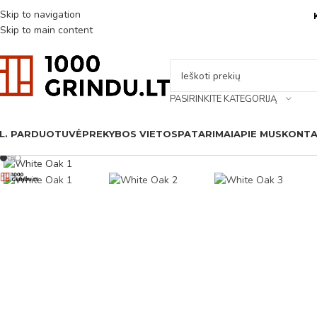
Skip to navigation
Skip to main content
PASIRINKITE KATEGORIJĄ
L. PARDUOTUVĖ
PREKYBOS VIETOS
PATARIMAI
APIE MUS
KONTA