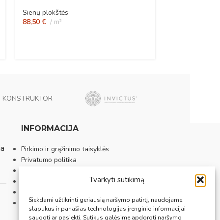
Sienų plokštės
88,50
€
m²
KONSTRUKTOR
INFORMACIJA
ia
Pirkimo ir grąžinimo taisyklės
Privatumo politika
Sutarties atsisakymas
Tvarkyti sutikimą
Prekybos vietos
Apie mus
Siekdami užtikrinti geriausią naršymo patirtį, naudojame
Kontaktai
slapukus ir panašias technologijas įrenginio informacijai
saugoti ar pasiekti. Sutikus galėsime apdoroti naršymo