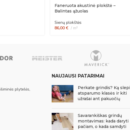
Faneruota akustinė plokštė –
Balintas ąžuolas
Sienų plokštės
86,00
€
m²
NAUJAUSI PATARIMAI
Perkate grindis? Ką slep
liminės plytelės,
atsparumo klasės ir kiti
užrašai ant pakuočių
Savarankiškas grindų
montavimas: kada daryti
pačiam, o kada samdyti