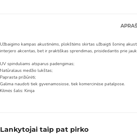
APRA
Užbaigimo kampas akustinėms, plokštėms skirtas užbaigti šoninę akusti
interjero akcentas, bet ir praktiškas sprendimas, prisidedantis prie jau
UV spinduliams atsparus padengimas;
Natūralaus medžio lukštas;
Paprasta prižiūrėti;
Galima naudoti tiek gyvenamosiose, tiek komercinėse patalpose.
Kilmės šalis: Kinija
Lankytojai taip pat pirko