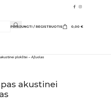
PRISIJUNGTI / REGISTRUOTIS
0,00
€
kustinei plokštei – Ąžuolas
pas akustinei
las