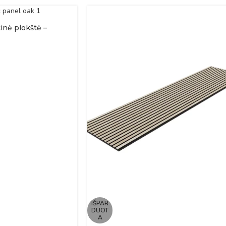
inė plokštė –
IŠPAR
DUOT
A