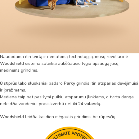
Naudodama itin tvirtą ir nematomą technologiją, mūsų revoliucinė
Woodshield
sistema suteikia aukščiausio lygio apsaugą jūsų
medinėms grindims.
8 stiprūs lako sluoksniai
padaro
Parky
grindis itin atsparias dėvėjimuisi
ir įbrėžimams.
Mediena taip pat pasižymi puikiu atsparumu įlinkiams, o tvirta danga
neleidžia vandeniui prasiskverbti net
iki 24 valandų
.
Woodshield
leidžia kasdien mėgautis grindimis be rūpesčių.