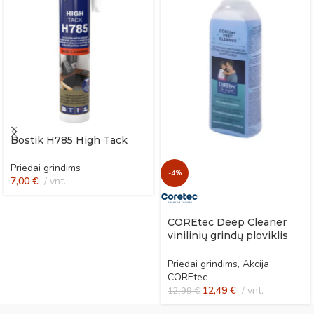
Bostik H785 High Tack
Priedai grindims
-4%
7,00
€
vnt.
COREtec Deep Cleaner
vinilinių grindų ploviklis
po remonto
Priedai grindims
,
Akcija
COREtec
12,49
€
vnt.
12,99
€