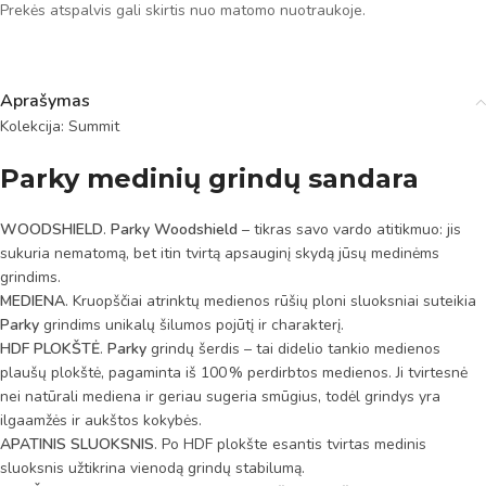
Prekės atspalvis gali skirtis nuo matomo nuotraukoje.
Aprašymas
Kolekcija: Summit
Parky medinių grindų sandara
WOODSHIELD
.
Parky Woodshield
– tikras savo vardo atitikmuo: jis
sukuria nematomą, bet itin tvirtą apsauginį skydą jūsų medinėms
grindims.
MEDIENA
. Kruopščiai atrinktų medienos rūšių ploni sluoksniai suteikia
Parky
grindims unikalų šilumos pojūtį ir charakterį.
HDF PLOKŠTĖ
.
Parky
grindų šerdis – tai didelio tankio medienos
plaušų plokštė, pagaminta iš 100 % perdirbtos medienos. Ji tvirtesnė
nei natūrali mediena ir geriau sugeria smūgius, todėl grindys yra
ilgaamžės ir aukštos kokybės.
APATINIS SLUOKSNIS
. Po HDF plokšte esantis tvirtas medinis
sluoksnis užtikrina vienodą grindų stabilumą.