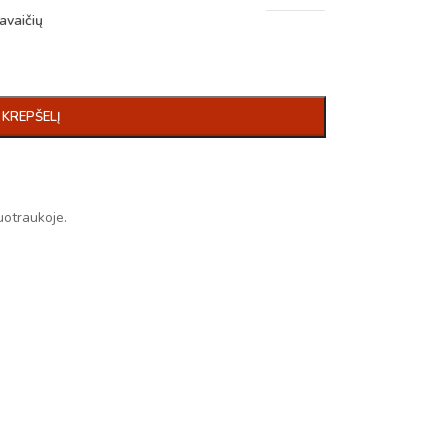
avaičių
Į KREPŠELĮ
uotraukoje.