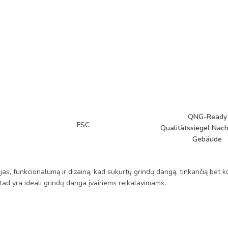
QNG-Ready
FSC
Qualitätssiegel Nach
Gebäude
as, funkcionalumą ir dizainą, kad sukurtų grindų dangą, tinkančią bet k
i, tad yra ideali grindų danga įvairiems reikalavimams.