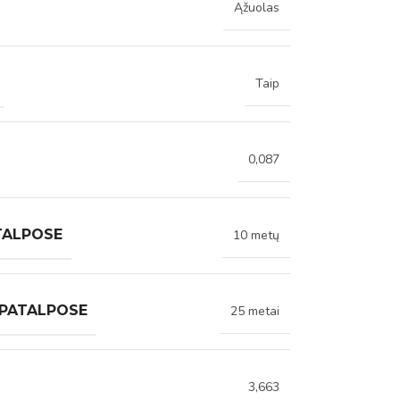
Ąžuolas
Taip
0,087
TALPOSE
10 metų
 PATALPOSE
25 metai
3,663