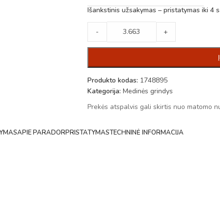
Išankstinis užsakymas – pristatymas iki 4 s
-
+
Produkto kodas:
1748895
Kategorija:
Medinės grindys
Prekės atspalvis gali skirtis nuo matomo n
YMAS
APIE PARADOR
PRISTATYMAS
TECHNINĖ INFORMACIJA