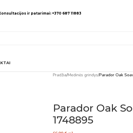
Konsultacijos ir patarimai: +370 687 11883
KTAI
Pradžia
/
Medinės grindys
/
Parador Oak Soav
Parador Oak So
1748895