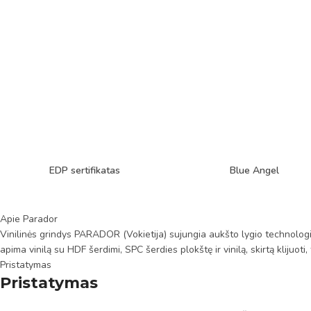
EDP sertifikatas
Blue Angel
Apie Parador
Vinilinės grindys PARADOR (Vokietija) sujungia aukšto lygio technologij
apima vinilą su HDF šerdimi, SPC šerdies plokštę ir vinilą, skirtą klijuot
Pristatymas
Pristatymas