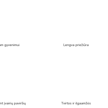
am gyvenimui
Lengva priežiūra
nt įvairių paviršių
Tvirtos ir ilgaamžės