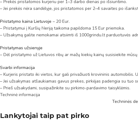
– Prekės pristatomos kurjeriu per 1–3 darbo dienas po išsiuntimo.
– Jei prekės nėra sandėlyje, jos pristatomos per 2–4 savaites po išanks
Pristatymo kaina Lietuvoje
– 20 Eur.
– Pristatymui į Kuršių Neriją taikoma papildoma 15 Eur priemoka.
– Užsakymą galite nemokamai atsiimti iš 1000grindu.lt parduotuvės adr
Pristatymas užsienyje
– Dėl pristatymo už Lietuvos ribų ar mažų kiekių kainų susisiekite mūsų
Svarbi informacija
– Kurjeris pristato iki vietos, kur gali privažiuoti krovininis automobili
– Jei užsakymas atšaukiamas gavus prekes, pirkėjas padengia su tuo su
– Prieš užsakydami, susipažinkite su pirkimo-pardavimo taisyklėmis.
Techninė informacija
Techninės de
Lankytojai taip pat pirko