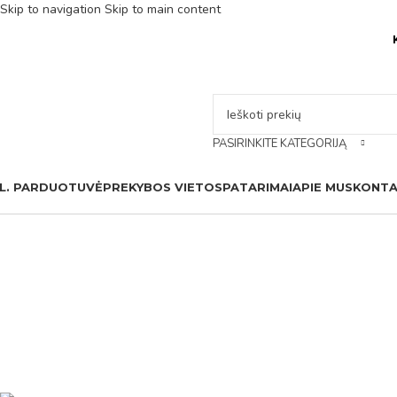
Skip to navigation
Skip to main content
PASIRINKITE KATEGORIJĄ
L. PARDUOTUVĖ
PREKYBOS VIETOS
PATARIMAI
APIE MUS
KONTA