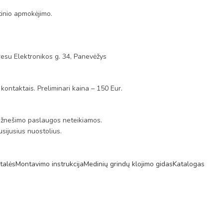
tinio apmokėjimo.
esu Elektronikos g. 34, Panevėžys
 kontaktais. Preliminari kaina – 150 Eur.
s. Užnešimo paslaugos neteikiamos.
sijusius nuostolius.
talės
Montavimo instrukcija
Medinių grindų klojimo gidas
Katalogas