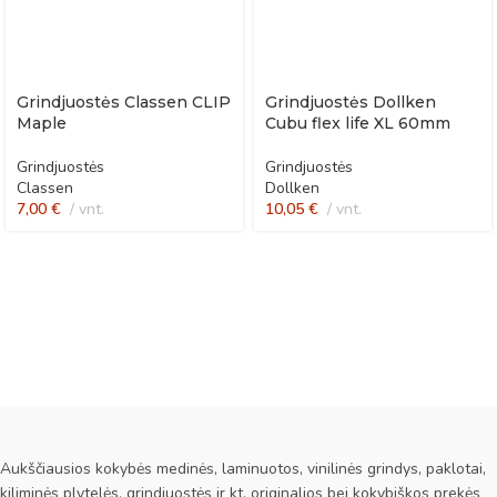
Grindjuostės Classen CLIP
Grindjuostės Dollken
Maple
Cubu flex life XL 60mm
Grindjuostės
Grindjuostės
Classen
Dollken
7,00
€
vnt.
10,05
€
vnt.
Aukščiausios kokybės medinės, laminuotos, vinilinės grindys, paklotai,
kiliminės plytelės, grindjuostės ir kt. originalios bei kokybiškos prekės