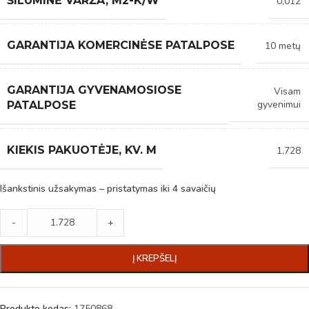
ŠILUMINĖ VARŽA, M2-K/W
0,012
GARANTIJA KOMERCINĖSE PATALPOSE
10 metų
GARANTIJA GYVENAMOSIOSE
Visam
gyvenimui
PATALPOSE
KIEKIS PAKUOTĖJE, KV. M
1,728
Išankstinis užsakymas – pristatymas iki 4 savaičių
-
+
Į KREPŠELĮ
Produkto kodas:
1750868