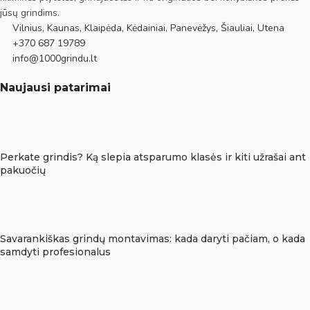
jūsų grindims.
Vilnius, Kaunas, Klaipėda, Kėdainiai, Panevėžys, Šiauliai, Utena
+370 687 19789
info@1000grindu.lt
Naujausi patarimai
Perkate grindis? Ką slepia atsparumo klasės ir kiti užrašai ant
pakuočių
Savarankiškas grindų montavimas: kada daryti pačiam, o kada
samdyti profesionalus