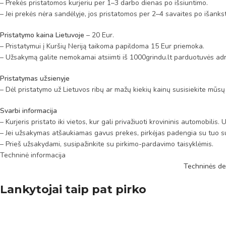
– Prekės pristatomos kurjeriu per 1–3 darbo dienas po išsiuntimo.
– Jei prekės nėra sandėlyje, jos pristatomos per 2–4 savaites po išanks
Pristatymo kaina Lietuvoje
– 20 Eur.
– Pristatymui į Kuršių Neriją taikoma papildoma 15 Eur priemoka.
– Užsakymą galite nemokamai atsiimti iš 1000grindu.lt parduotuvės adr
Pristatymas užsienyje
– Dėl pristatymo už Lietuvos ribų ar mažų kiekių kainų susisiekite mūsų
Svarbi informacija
– Kurjeris pristato iki vietos, kur gali privažiuoti krovininis automobili
– Jei užsakymas atšaukiamas gavus prekes, pirkėjas padengia su tuo su
– Prieš užsakydami, susipažinkite su pirkimo-pardavimo taisyklėmis.
Techninė informacija
Techninės de
Lankytojai taip pat pirko