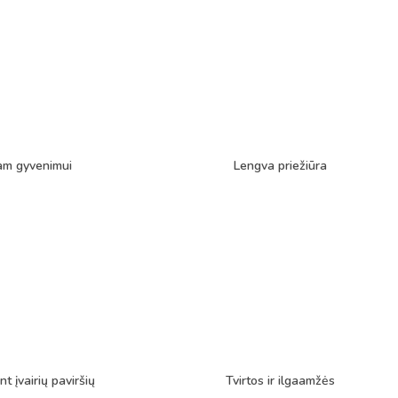
am gyvenimui
Lengva priežiūra
nt įvairių paviršių
Tvirtos ir ilgaamžės