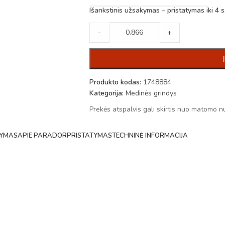
Išankstinis užsakymas – pristatymas iki 4 s
-
+
Produkto kodas:
1748884
Kategorija:
Medinės grindys
Prekės atspalvis gali skirtis nuo matomo n
YMAS
APIE PARADOR
PRISTATYMAS
TECHNINĖ INFORMACIJA