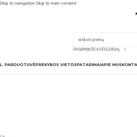
Skip to navigation
Skip to main content
PASIRINKITE KATEGORIJĄ
L. PARDUOTUVĖ
PREKYBOS VIETOS
PATARIMAI
APIE MUS
KONTA