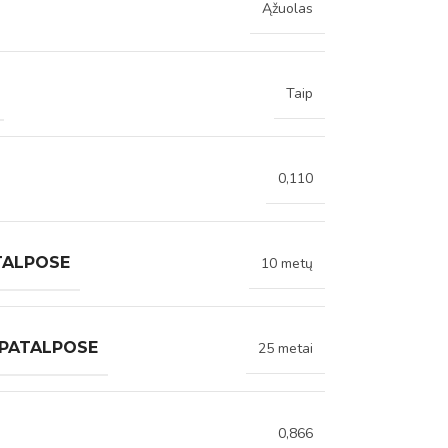
Ąžuolas
Taip
0,110
TALPOSE
10 metų
 PATALPOSE
25 metai
0,866