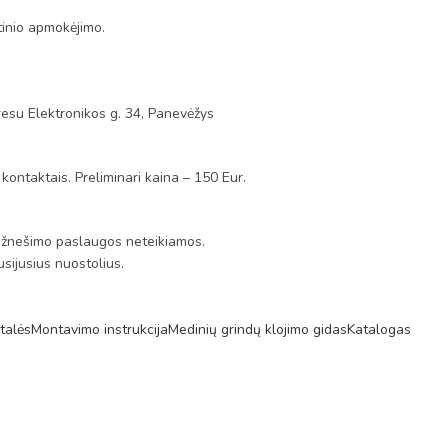
tinio apmokėjimo.
esu Elektronikos g. 34, Panevėžys
 kontaktais. Preliminari kaina – 150 Eur.
s. Užnešimo paslaugos neteikiamos.
sijusius nuostolius.
talės
Montavimo instrukcija
Medinių grindų klojimo gidas
Katalogas