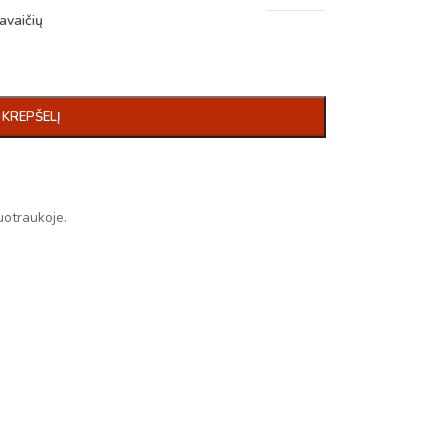
avaičių
Į KREPŠELĮ
uotraukoje.