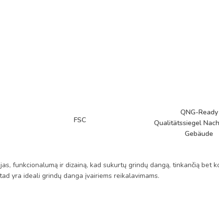
QNG-Ready
FSC
Qualitätssiegel Nach
Gebäude
as, funkcionalumą ir dizainą, kad sukurtų grindų dangą, tinkančią bet k
i, tad yra ideali grindų danga įvairiems reikalavimams.