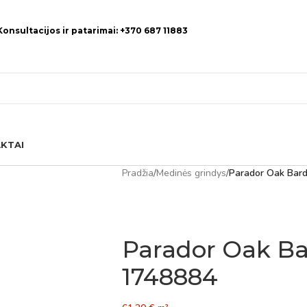
Konsultacijos ir patarimai: +370 687 11883
KTAI
Pradžia
/
Medinės grindys
/
Parador Oak Bard
Parador Oak Ba
1748884