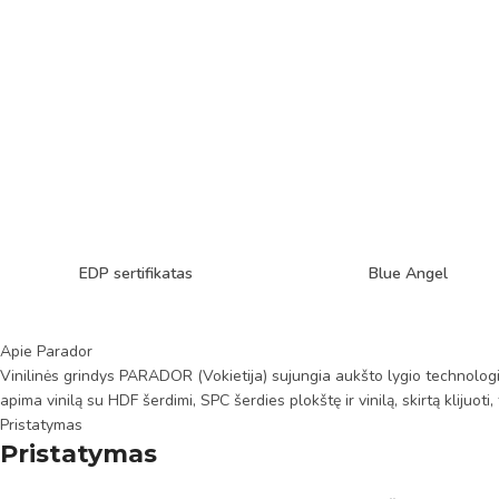
EDP sertifikatas
Blue Angel
Apie Parador
Vinilinės grindys PARADOR (Vokietija) sujungia aukšto lygio technologij
apima vinilą su HDF šerdimi, SPC šerdies plokštę ir vinilą, skirtą klijuot
Pristatymas
Pristatymas