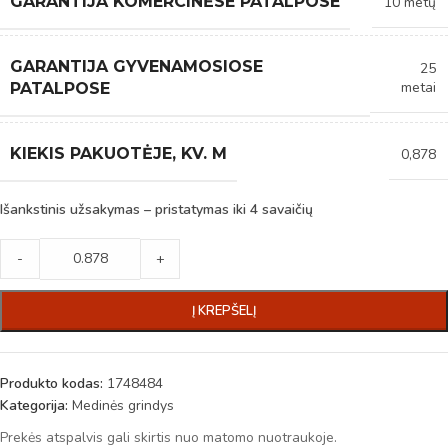
GARANTIJA KOMERCINĖSE PATALPOSE
10 metų
GARANTIJA GYVENAMOSIOSE
25
metai
PATALPOSE
KIEKIS PAKUOTĖJE, KV. M
0,878
Išankstinis užsakymas – pristatymas iki 4 savaičių
-
+
Į KREPŠELĮ
Produkto kodas:
1748484
Kategorija:
Medinės grindys
Prekės atspalvis gali skirtis nuo matomo nuotraukoje.