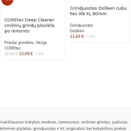
Grindjuostės Dollken cubu
flex life XL 80mm
COREtec Deep Cleaner
Grindjuostės
vinilinių grindų ploviklis
Dollken
po remonto
11,43
€
vnt.
Priedai grindims
,
Akcija
COREtec
12,49
€
vnt.
12,99
€
Aukščiausios kokybės medinės, laminuotos, vinilinės grindys, paklotai,
kiliminės plytelės, grindjuostės ir kt. originalios bei kokybiškos prekės