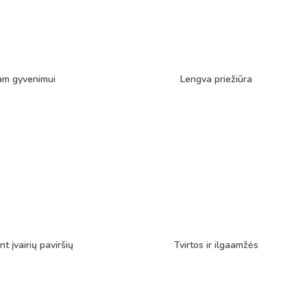
am gyvenimui
Lengva priežiūra
nt įvairių paviršių
Tvirtos ir ilgaamžės