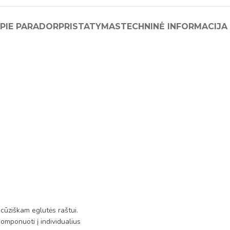
PIE PARADOR
PRISTATYMAS
TECHNINĖ INFORMACIJA
cūziškam eglutės raštui.
komponuoti į individualius