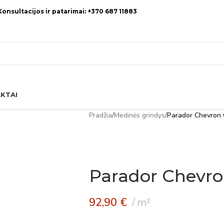
Konsultacijos ir patarimai: +370 687 11883
KTAI
Pradžia
/
Medinės grindys
/
Parador Chevron
Parador Chevro
92,90
€
m²