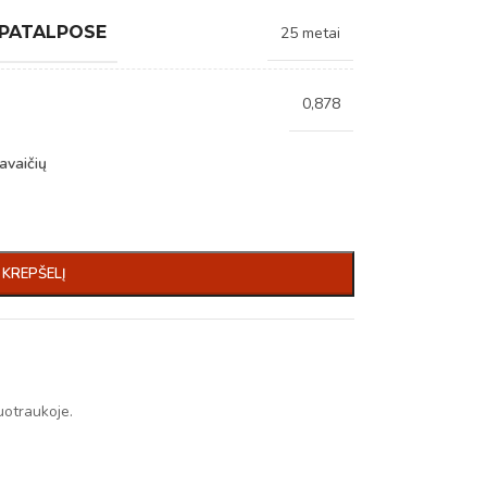
 PATALPOSE
25 metai
0,878
avaičių
Į KREPŠELĮ
uotraukoje.