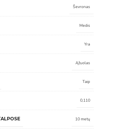
Ševronas
Medis
Yra
Ąžuolas
Taip
0,110
TALPOSE
10 metų