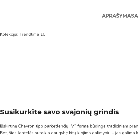
APRAŠYMAS
A
Kolekcija: Trendtime 10
Susikurkite savo svajonių grindis
Išskirtinė Chevron tipo parketlenčių
„V“ forma
būdinga tradiciniam pran
Bet, šios lentelės suteikia daugybę kitų klojimo galimybių – jas galima 